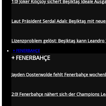
1:0! Joker Kılıçsoy sichert Beşiktaş ideale Aus
Laut Präsident Serdal Adalı: Beşiktaş mit neu
Lizenzproblem gelöst: Beşiktaş kann Leandro 
+ FENERBAHÇE
+ FENERBAHÇE
Jayden Oosterwolde fehlt Fenerbahçe wochen
2:0! Fenerbahçe nähert sich der Champions Lea