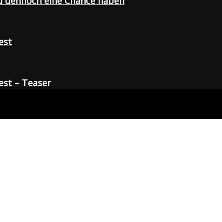
d dennoch eine Chance haben
est
st – Teaser