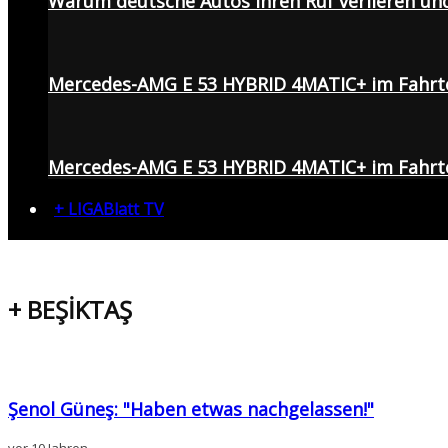
Warum deutsche Autos ihren Ruf verlieren un
Mercedes-AMG E 53 HYBRID 4MATIC+ im Fahrt
Mercedes-AMG E 53 HYBRID 4MATIC+ im Fahrte
+ LIGABlatt TV
+ BEŞİKTAŞ
Şenol Güneş: "Haben etwas nachgelassen!"