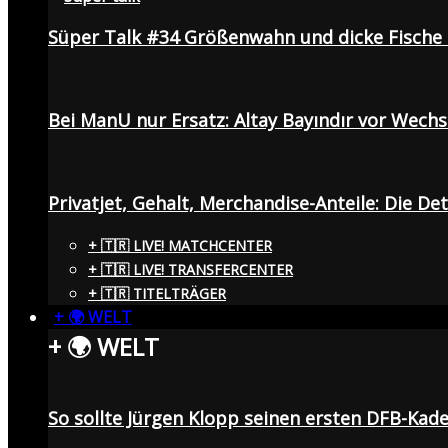
Süper Talk #34 Größenwahn und dicke Fisch
Bei ManU nur Ersatz: Altay Bayındır vor Wech
Privatjet, Gehalt, Merchandise-Anteile: Die De
+ 🇹🇷 LIVE! MATCHCENTER
+ 🇹🇷 LIVE! TRANSFERCENTER
+ 🇹🇷 TITELTRÄGER
+ 🌍 WELT
+ 🌍 WELT
So sollte Jürgen Klopp seinen ersten DFB-Ka