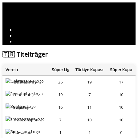
🇹🇷 Titelträger
Verein
Süper Lig
Türkiye Kupası
Süper Kupa
Galatasaray
26
19
17
Fenerbahçe
19
7
10
Beşiktaş
16
11
10
Trabzonspor
7
10
10
Bursaspor
1
1
0