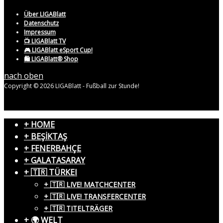
Über LIGABlatt
Datenschutz
Impressum
📺 LIGABlatt TV
🎮 LIGABlatt eSport Cup!
🛍️ LIGABlatt® Shop
nach oben
Copyright © 2026 LIGABlatt - Fußball zur Stunde!
+ HOME
+ BEŞİKTAŞ
+ FENERBAHÇE
+ GALATASARAY
+ 🇹🇷 TÜRKEI
+ 🇹🇷 LIVE! MATCHCENTER
+ 🇹🇷 LIVE! TRANSFERCENTER
+ 🇹🇷 TITELTRÄGER
+ 🌍 WELT