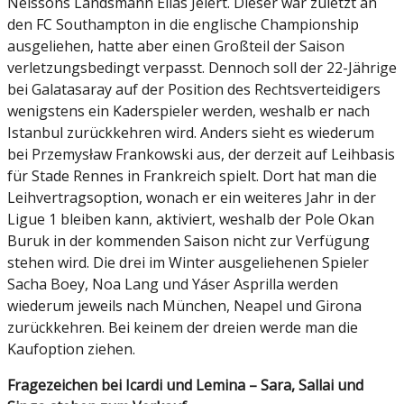
Nelssons Landsmann Elias Jelert. Dieser war zuletzt an
den FC Southampton in die englische Championship
ausgeliehen, hatte aber einen Großteil der Saison
verletzungsbedingt verpasst. Dennoch soll der 22-Jährige
bei Galatasaray auf der Position des Rechtsverteidigers
wenigstens ein Kaderspieler werden, weshalb er nach
Istanbul zurückkehren wird. Anders sieht es wiederum
bei Przemysław Frankowski aus, der derzeit auf Leihbasis
für Stade Rennes in Frankreich spielt. Dort hat man die
Leihvertragsoption, wonach er ein weiteres Jahr in der
Ligue 1 bleiben kann, aktiviert, weshalb der Pole Okan
Buruk in der kommenden Saison nicht zur Verfügung
stehen wird. Die drei im Winter ausgeliehenen Spieler
Sacha Boey, Noa Lang und Yáser Asprilla werden
wiederum jeweils nach München, Neapel und Girona
zurückkehren. Bei keinem der dreien werde man die
Kaufoption ziehen.
Fragezeichen bei Icardi und Lemina – Sara, Sallai und