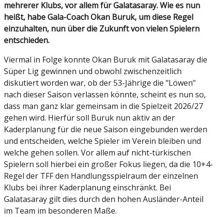
mehrerer Klubs, vor allem für Galatasaray. Wie es nun
heißt, habe Gala-Coach Okan Buruk, um diese Regel
einzuhalten, nun über die Zukunft von vielen Spielern
entschieden.
Viermal in Folge konnte Okan Buruk mit Galatasaray die
Süper Lig gewinnen und obwohl zwischenzeitlich
diskutiert worden war, ob der 53-Jährige die "Löwen"
nach dieser Saison verlassen könnte, scheint es nun so,
dass man ganz klar gemeinsam in die Spielzeit 2026/27
gehen wird. Hierfür soll Buruk nun aktiv an der
Kaderplanung für die neue Saison eingebunden werden
und entscheiden, welche Spieler im Verein bleiben und
welche gehen sollen. Vor allem auf nicht-türkischen
Spielern soll hierbei ein großer Fokus liegen, da die 10+4-
Regel der TFF den Handlungsspielraum der einzelnen
Klubs bei ihrer Kaderplanung einschränkt. Bei
Galatasaray gilt dies durch den hohen Ausländer-Anteil
im Team im besonderen Maße.