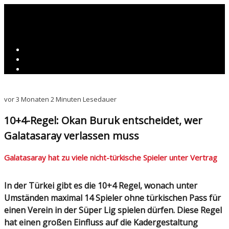
vor 3 Monaten
2 Minuten Lesedauer
10+4-Regel: Okan Buruk entscheidet, wer
Galatasaray verlassen muss
Galatasaray hat zu viele nicht-türkische Spieler unter Vertrag
In der Türkei gibt es die 10+4 Regel, wonach unter
Umständen maximal 14 Spieler ohne türkischen Pass für
einen Verein in der Süper Lig spielen dürfen. Diese Regel
hat einen großen Einfluss auf die Kadergestaltung