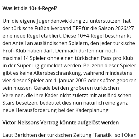
Was ist die 10+4-Regel?
Um die eigene Jugendentwicklung zu unterstützen, hat
der türkische Fußballverband TFF für die Saison 2026/27
eine neue Regel etabliert: Diese 10+4-Regel beschränkt
den Anteil an ausländischen Spielern, den jeder türkische
Profi-Klub haben darf. Demnach dürfen nur noch
maximal 14 Spieler ohne einen türkischen Pass pro Klub
in der Süper Lig gemeldet werden. Bei zehn dieser Spieler
gibt es keine Altersbeschränkung, während mindestens
vier dieser Spieler am 1. Januar 2003 oder später geboren
sein müssen. Gerade bei den größeren türkischen
Vereinen, die ihre Kader nicht zuletzt mit ausländischen
Stars besetzen, bedeutet dies nun natürlich eine ganz
neue Herausforderung bei der Kaderplanung.
Victor Nelssons Vertrag könnte aufgelöst werden
Laut Berichten der türkischen Zeitung "Fanatik" soll Okan