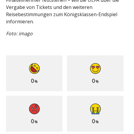
Finalteilnehmer feststehen – will die UEFA über die
Vergabe von Tickets und den weiteren
Reisebestimmungen zum Königsklassen-Endspiel
informieren.
Foto: imago
0
0
%
%
0
0
%
%