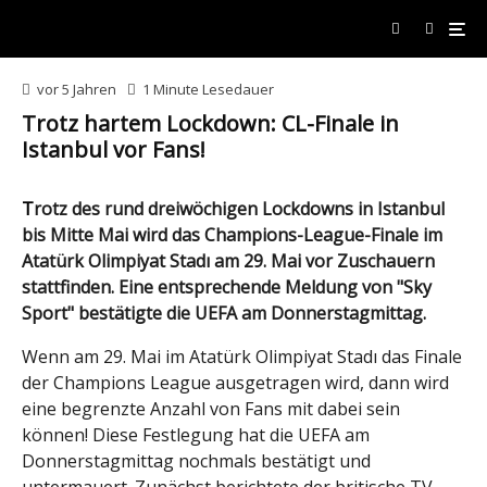
Infantes/PA Wire. RESTRICTIONS: Editorial use only, no commercial use without prior
consent from rights holder. Editorial use only, no commercial use without prior consent from
rights holder. PUBLICATIONxINxGERxSUIxAUTxONLY Copyright: xIsabelxInfantesx
59165375
vor 5 Jahren
1 Minute Lesedauer
Trotz hartem Lockdown: CL-Finale in
Istanbul vor Fans!
Trotz des rund dreiwöchigen Lockdowns in Istanbul
bis Mitte Mai wird das Champions-League-Finale im
Atatürk Olimpiyat Stadı
am 29. Mai vor Zuschauern
stattfinden. Eine entsprechende Meldung von "Sky
Sport" bestätigte die UEFA am Donnerstagmittag.
Wenn am 29. Mai im Atatürk Olimpiyat Stadı das Finale
der Champions League ausgetragen wird, dann wird
eine begrenzte Anzahl von Fans mit dabei sein
können! Diese Festlegung hat die UEFA am
Donnerstagmittag nochmals bestätigt und