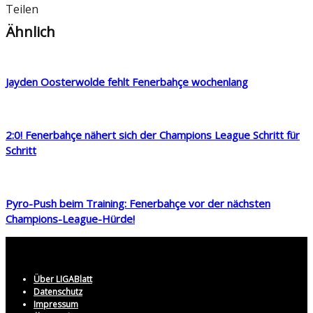
Teilen
Ähnlich
Jayden Oosterwolde fehlt Fenerbahçe wochenlang
2:0! Fenerbahçe nähert sich der Champions League Schritt für
Schritt
Pyro-Push beim Training: Fenerbahçe vor der nächsten
Champions-League-Hürde!
Über LIGABlatt
Datenschutz
Impressum