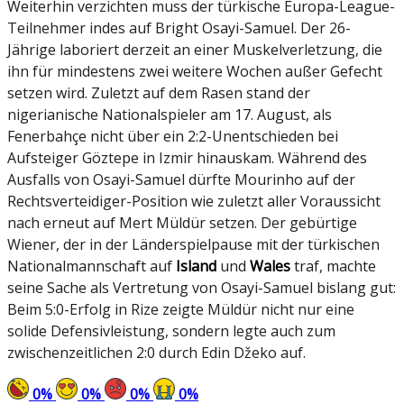
Weiterhin verzichten muss der türkische Europa-League-
Teilnehmer indes auf Bright Osayi-Samuel. Der 26-
Jährige laboriert derzeit an einer Muskelverletzung, die
ihn für mindestens zwei weitere Wochen außer Gefecht
setzen wird. Zuletzt auf dem Rasen stand der
nigerianische Nationalspieler am 17. August, als
Fenerbahçe nicht über ein 2:2-Unentschieden bei
Aufsteiger Göztepe in Izmir hinauskam. Während des
Ausfalls von Osayi-Samuel dürfte Mourinho auf der
Rechtsverteidiger-Position wie zuletzt aller Voraussicht
nach erneut auf Mert Müldür setzen. Der gebürtige
Wiener, der in der Länderspielpause mit der türkischen
Nationalmannschaft auf
Island
und
Wales
traf, machte
seine Sache als Vertretung von Osayi-Samuel bislang gut:
Beim 5:0-Erfolg in Rize zeigte Müldür nicht nur eine
solide Defensivleistung, sondern legte auch zum
zwischenzeitlichen 2:0 durch Edin Džeko auf.
0
%
0
%
0
%
0
%