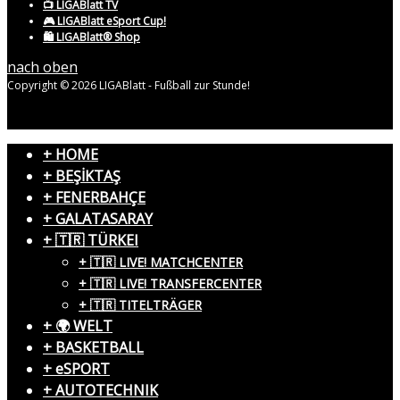
📺 LIGABlatt TV
🎮 LIGABlatt eSport Cup!
🛍️ LIGABlatt® Shop
nach oben
Copyright © 2026 LIGABlatt - Fußball zur Stunde!
+ HOME
+ BEŞİKTAŞ
+ FENERBAHÇE
+ GALATASARAY
+ 🇹🇷 TÜRKEI
+ 🇹🇷 LIVE! MATCHCENTER
+ 🇹🇷 LIVE! TRANSFERCENTER
+ 🇹🇷 TITELTRÄGER
+ 🌍 WELT
+ BASKETBALL
+ eSPORT
+ AUTOTECHNIK