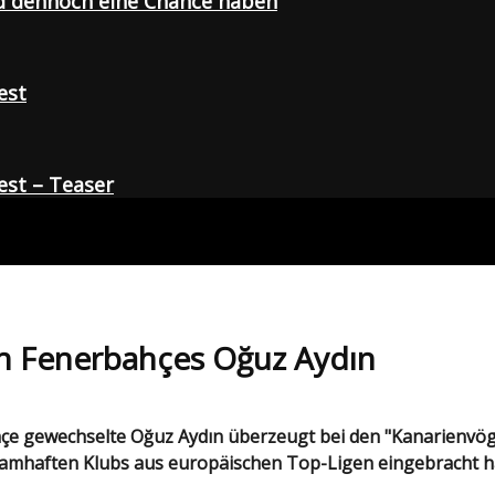
d dennoch eine Chance haben
est
st – Teaser
an Fenerbahçes Oğuz Aydın
r namhaften Klubs aus europäischen Top-Ligen eingebracht 