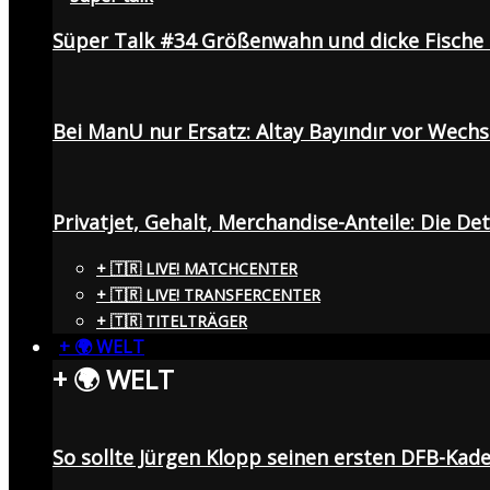
Süper Talk #34 Größenwahn und dicke Fisch
Bei ManU nur Ersatz: Altay Bayındır vor Wech
Privatjet, Gehalt, Merchandise-Anteile: Die De
+ 🇹🇷 LIVE! MATCHCENTER
+ 🇹🇷 LIVE! TRANSFERCENTER
+ 🇹🇷 TITELTRÄGER
+ 🌍 WELT
+ 🌍 WELT
So sollte Jürgen Klopp seinen ersten DFB-Ka