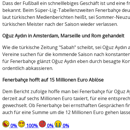
Dass der Fußball ein schnelllebiges Geschäft ist und eine
bekannt. Beim Süper-Lig-Tabellenzweiten Fenerbahçe deute
laut türkischen Medienberichten heißt, sei Sommer-Neu
türkischen Meister nach der Saison wieder verlassen.
Oğuz Aydın in Amsterdam, Marseille und Rom gehandelt
Wie die türkische Zeitung "Sabah" scheibt, sei Oğuz Aydın
Vereine suchen für die kommende Saison nach konstanten V
für Fenerbahçe glänzt Oğuz Aydın eben durch besagte Kon
ordentlich abkassieren.
Fenerbahçe hofft auf 15 Millionen Euro Ablöse
Dem Bericht zufolge hoffe man bei Fenerbahçe für Oğuz Ayd
derzeit auf sechs Millionen Euro taxiert, für eine ents
gewechselt. Ob Fenerbahçe bei ernsthaften Gesprächen final
auch für eine Summe um die 12 Millionen Euro gehen lass
0
%
100
%
0
%
0
%