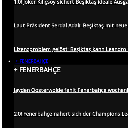
1:0! Joker Kılıçsoy sichert Beşiktaş ideale Aus
Laut Präsident Serdal Adalı: Beşiktaş mit neu
Lizenzproblem gelöst: Beşiktaş kann Leandro 
+ FENERBAHÇE
+ FENERBAHÇE
Jayden Oosterwolde fehlt Fenerbahçe wochen
2:0! Fenerbahçe nähert sich der Champions Lea