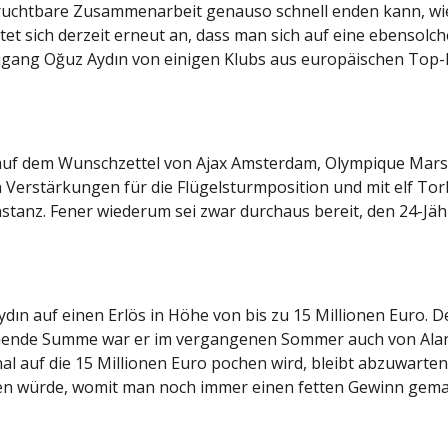
 fruchtbare Zusammenarbeit genauso schnell enden kann, wie 
t sich derzeit erneut an, dass man sich auf eine ebensolch
zugang Oğuz Aydın von einigen Klubs aus europäischen To
 auf dem Wunschzettel von Ajax Amsterdam, Olympique Marsei
erstärkungen für die Flügelsturmposition und mit elf Torb
stanz. Fener wiederum sei zwar durchaus bereit, den 24-Jä
ın auf einen Erlös in Höhe von bis zu 15 Millionen Euro. D
prechende Summe war er im vergangenen Sommer auch von Al
 auf die 15 Millionen Euro pochen wird, bleibt abzuwarten. A
en würde, womit man noch immer einen fetten Gewinn gemac