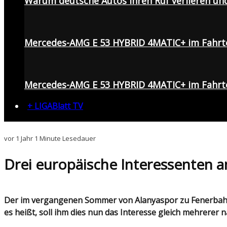
Warum deutsche Autos ihren Ruf verlieren un
Mercedes-AMG E 53 HYBRID 4MATIC+ im Fahrt
Mercedes-AMG E 53 HYBRID 4MATIC+ im Fahrte
+ LIGABlatt TV
vor 1 Jahr
1 Minute Lesedauer
Drei europäische Interessenten 
Der im vergangenen Sommer von Alanyaspor zu Fenerbahçe gewechselte Oğuz Aydın überzeugt bei den "Kanarienvögeln" regelmäßig durch gute Leistungen. Wie
es heißt, soll ihm dies nun das Interesse gleich mehrere