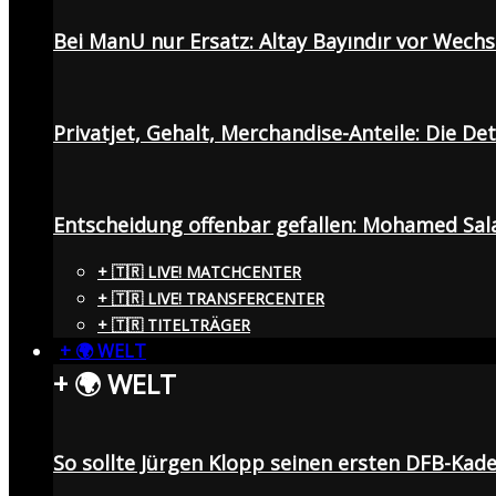
Bei ManU nur Ersatz: Altay Bayındır vor Wech
Privatjet, Gehalt, Merchandise-Anteile: Die De
Entscheidung offenbar gefallen: Mohamed Sala
+ 🇹🇷 LIVE! MATCHCENTER
+ 🇹🇷 LIVE! TRANSFERCENTER
+ 🇹🇷 TITELTRÄGER
+ 🌍 WELT
+ 🌍 WELT
So sollte Jürgen Klopp seinen ersten DFB-Ka