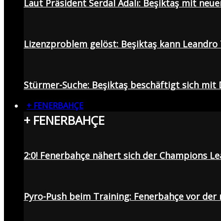
Laut Präsident Serdal Adalı: Beşiktaş mit neu
Lizenzproblem gelöst: Beşiktaş kann Leandro 
Stürmer-Suche: Beşiktaş beschäftigt sich mit
+ FENERBAHÇE
+ FENERBAHÇE
2:0! Fenerbahçe nähert sich der Champions Lea
Pyro-Push beim Training: Fenerbahçe vor de