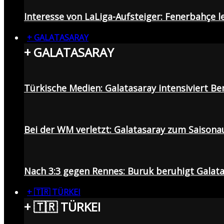
Interesse von LaLiga-Aufsteiger: Fenerbahçe l
+ GALATASARAY
+ GALATASARAY
Türkische Medien: Galatasaray intensiviert B
Bei der WM verletzt: Galatasaray zum Saisona
Nach 3:3 gegen Rennes: Buruk beruhigt Galata
+ 🇹🇷 TÜRKEI
+ 🇹🇷 TÜRKEI