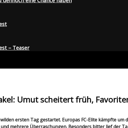
d dennoch eine Chance haben
est
st – Teaser
kel: Umut scheitert früh, Favorit
 und mehrere Überraschungen. Besonders bitter lief der Ta