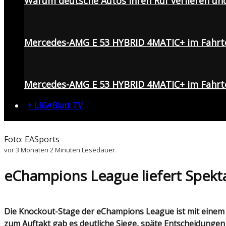
Warum deutsche Autos ihren Ruf verlieren un
Mercedes-AMG E 53 HYBRID 4MATIC+ im Fahrt
Mercedes-AMG E 53 HYBRID 4MATIC+ im Fahrte
+ LIGABlatt TV
Foto: EASports
vor 3 Monaten
2 Minuten Lesedauer
eChampions League liefert Spekta
Die Knockout-Stage der eChampions League ist mit einem wilden ersten Tag gestartet. Europas FC-Elite kämpfte um den Einzug in die zweite Runde – und schon
zum Auftakt gab es deutliche Siege, späte Entscheidungen