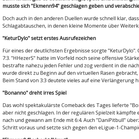
musste sich "Ekmenn94" geschlagen geben und verabschie
Doch auch in den anderen Duellen wurde schnell klar, dass
Schlagabtauschen, in denen kleine Momente über Weiter
"KeturDylo" setzt erstes Ausrufezeichen
Für eines der deutlichsten Ergebnisse sorgte "KeturDylo"
7:3. "HHezerS" hatte im Vorfeld noch seine offensive Stär
bestrafte nahezu jeden Fehler und zog verdient in die näc
wurde direkt zu Beginn auf den virtuellen Rasen gebracht,
Beim Stand von 3:3 deutete vieles auf eine Verlängerung h
"Bonanno" dreht irres Spiel
Das wohl spektakulärste Comeback des Tages lieferte "Bon
aber nicht geschlagen. In der regulären Spielzeit kämpfte 
nach und gewann am Ende mit 6:4. Auch "DaniPitbull" überz
Schritt voraus und setzte sich gegen den eLigue-1-Champio