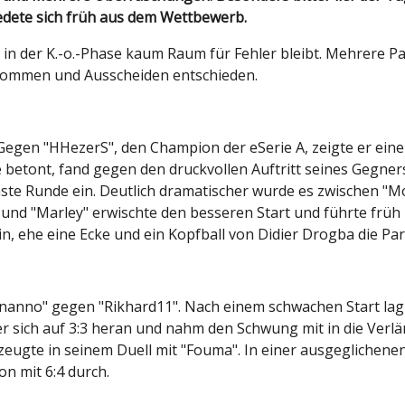
dete sich früh aus dem Wettbewerb.
 in der K.-o.-Phase kaum Raum für Fehler bleibt. Mehrere Pa
kommen und Ausscheiden entschieden.
. Gegen "HHezerS", den Champion der eSerie A, zeigte er ei
ke betont, fand gegen den druckvollen Auftritt seines Gegne
hste Runde ein. Deutlich dramatischer wurde es zwischen "Mo
 und "Marley" erwischte den besseren Start und führte früh 
in, ehe eine Ecke und ein Kopfball von Didier Drogba die Pa
anno" gegen "Rikhard11". Nach einem schwachen Start lag "
er sich auf 3:3 heran und nahm den Schwung mit in die Verlä
eugte in seinem Duell mit "Fouma". In einer ausgeglichenen 
n mit 6:4 durch.