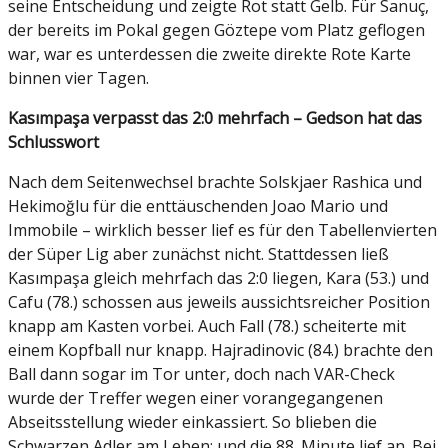
seine Entscheidung und zeigte Rot statt Gelb. Für Sanuç,
der bereits im Pokal gegen Göztepe vom Platz geflogen
war, war es unterdessen die zweite direkte Rote Karte
binnen vier Tagen.
Kasımpaşa verpasst das 2:0 mehrfach – Gedson hat das
Schlusswort
Nach dem Seitenwechsel brachte Solskjaer Rashica und
Hekimoğlu für die enttäuschenden Joao Mario und
Immobile – wirklich besser lief es für den Tabellenvierten
der Süper Lig aber zunächst nicht. Stattdessen ließ
Kasımpaşa gleich mehrfach das 2:0 liegen, Kara (53.) und
Cafu (78.) schossen aus jeweils aussichtsreicher Position
knapp am Kasten vorbei. Auch Fall (78.) scheiterte mit
einem Kopfball nur knapp. Hajradinovic (84.) brachte den
Ball dann sogar im Tor unter, doch nach VAR-Check
wurde der Treffer wegen einer vorangegangenen
Abseitsstellung wieder einkassiert. So blieben die
Schwarzen Adler am Leben; und die 88. Minute lief an. Bei