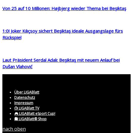
Von 25 auf 10 Millionen: Højbjerg wieder Thema bei Beşiktaş
1:0! Joker Kılıçsoy sichert Beşiktaş ideale Ausgangslage fürs
Rückspiel
Laut Präsident Serdal Adalı: Beşiktaş mit neuem Anlauf bei
Dušan Vlahović
Über LIGABlatt
Datenschutz
Impressum
📺 LIGABlatt TV
🎮 LIGABlatt eSport Cup!
🛍️ LIGABlatt® Shop
nach oben