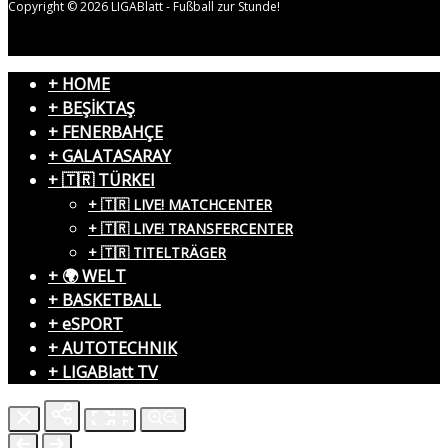
Copyright © 2026 LIGABlatt - Fußball zur Stunde!
+ HOME
+ BEŞİKTAŞ
+ FENERBAHÇE
+ GALATASARAY
+ 🇹🇷 TÜRKEI
+ 🇹🇷 LIVE! MATCHCENTER
+ 🇹🇷 LIVE! TRANSFERCENTER
+ 🇹🇷 TITELTRÄGER
+ 🌍 WELT
+ BASKETBALL
+ eSPORT
+ AUTOTECHNIK
+ LIGABlatt TV