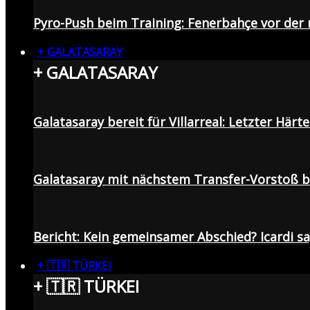
Pyro-Push beim Training: Fenerbahçe vor de
+ GALATASARAY
+ GALATASARAY
Galatasaray bereit für Villarreal: Letzter Här
Galatasaray mit nächstem Transfer-Vorstoß be
Bericht: Kein gemeinsamer Abschied? Icardi s
+ 🇹🇷 TÜRKEI
+ 🇹🇷 TÜRKEI