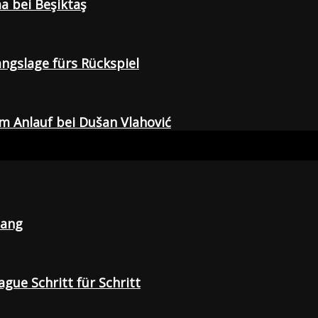
a bei Beşiktaş
gangslage fürs Rückspiel
em Anlauf bei Dušan Vlahović
lang
gue Schritt für Schritt