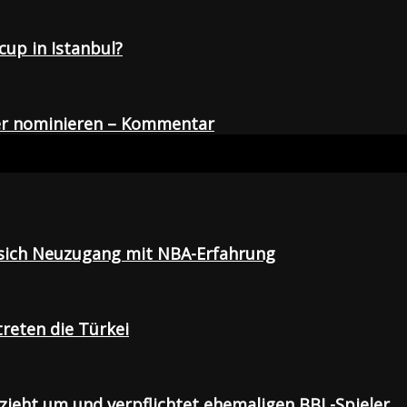
up in Istanbul?
der nominieren – Kommentar
t sich Neuzugang mit NBA-Erfahrung
treten die Türkei
 zieht um und verpflichtet ehemaligen BBL-Spieler