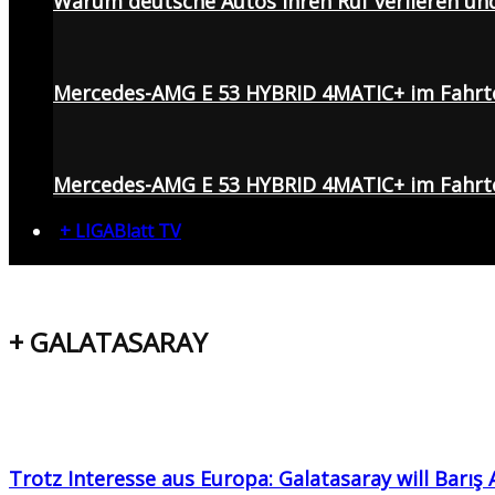
Warum deutsche Autos ihren Ruf verlieren un
Mercedes-AMG E 53 HYBRID 4MATIC+ im Fahrt
Mercedes-AMG E 53 HYBRID 4MATIC+ im Fahrte
+ LIGABlatt TV
+ GALATASARAY
Trotz Interesse aus Europa: Galatasaray will Barı