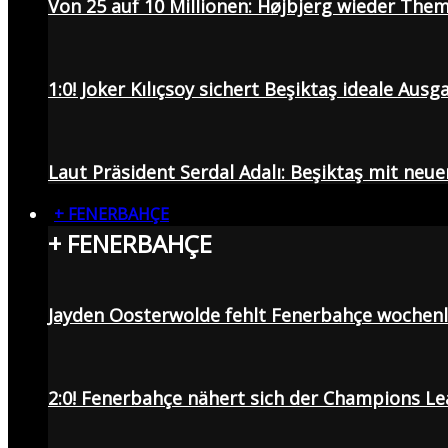
Von 25 auf 10 Millionen: Højbjerg wieder Them
1:0! Joker Kılıçsoy sichert Beşiktaş ideale Aus
Laut Präsident Serdal Adalı: Beşiktaş mit neu
+ FENERBAHÇE
+ FENERBAHÇE
Jayden Oosterwolde fehlt Fenerbahçe wochen
2:0! Fenerbahçe nähert sich der Champions Lea