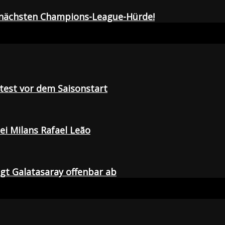
r nächsten Champions-League-Hürde!
tetest vor dem Saisonstart
i Milans Rafael Leão
agt Galatasaray offenbar ab