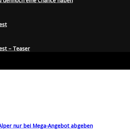
d dennoch eine Chance haben
est
st – Teaser
ş Alper nur bei Mega-Angebot abgeben