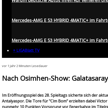
Warum deutsche Autos ihren Ruf verlieren un
Mercedes-AMG E 53 HYBRID 4MATIC+ im Fahrt
Mercedes-AMG E 53 HYBRID 4MATIC+ im Fahrte
+ LIGABlatt TV
vor 1 Jahr
2 Minuten Lesedauer
Nach Osimhen-Show: Galatasaray 
Im Eröffnungsspiel des 28. Spieltags sicherte sich der aktuelle Tabellenführer Galatasaray am gestrigen Abend einen ungefährdeten 4:0-Heimsieg gegen
Antalyaspor. Die Tore für "Cim Bom" erzielten dabei Victo
nunmehr 10 Punkten Vorsprung vor Fenerbahçe im Titelre