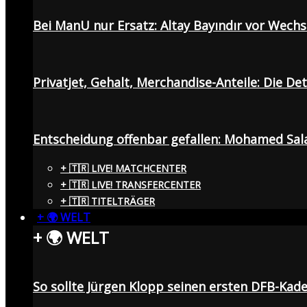
Bei ManU nur Ersatz: Altay Bayındır vor Wech
Privatjet, Gehalt, Merchandise-Anteile: Die De
Entscheidung offenbar gefallen: Mohamed Sala
+ 🇹🇷 LIVE! MATCHCENTER
+ 🇹🇷 LIVE! TRANSFERCENTER
+ 🇹🇷 TITELTRÄGER
+ 🌍 WELT
+ 🌍 WELT
So sollte Jürgen Klopp seinen ersten DFB-Ka