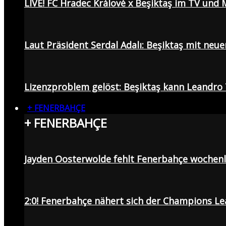
LIVE! FC Hradec Králové x Beşiktaş im TV und
Laut Präsident Serdal Adalı: Beşiktaş mit neu
Lizenzproblem gelöst: Beşiktaş kann Leandro 
+ FENERBAHÇE
+ FENERBAHÇE
Jayden Oosterwolde fehlt Fenerbahçe wochen
2:0! Fenerbahçe nähert sich der Champions Lea