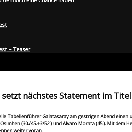
d dennoch eine Chance haben
est
st – Teaser
setzt nächstes Statement im Tite
r Osimhen (30./45.+3/52.) und Alvaro Morata (45.). Mit dem 
nnen weiter voran.