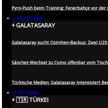
Pyro-Push beim Training: Fenerbahçe vor de
+ GALATASARAY
+ GALATASARAY
Galatasaray sucht Osimhen-Backup: Zwei U23
Sánchez-Wechsel zu Como offenbar vom Tisch: 
Türkische Medien: Galatasaray intensiviert B
+ 🇹🇷 TÜRKEI
+ 🇹🇷 TÜRKEI