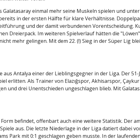
us Galatasaray einmal mehr seine Muskeln spielen und unter
ereits in der ersten Hälfte für klare Verhältnisse. Doppel
zeitführung und der damit verbundenen Vorentscheidung. K
nen Dreierpack. Im weiteren Spielverlauf hätten die "Löwen
cht mehr gelingen. Mit dem 22. (!) Sieg in der Süper Lig bl
aus Antalya einer der Lieblingsgegner in der Liga. Der 51-J
el erlitten. Als Trainer von Elazığspor, Akhisarspor, Çayk
iegen und drei Unentschieden ungeschlagen blieb. Mit Galata
 Form befindet, offenbart auch eine weitere Statistik. Der 
Spiele aus. Die letzte Niederlage in der Liga datiert dabei v
ams Park mit 0:1 geschlagen geben musste. In der laufende