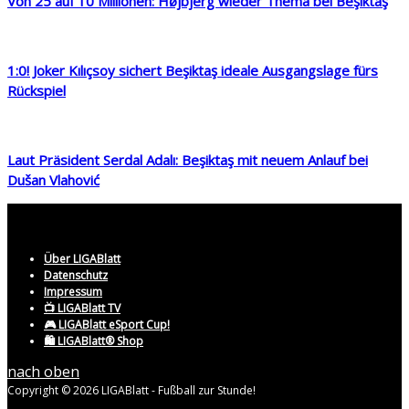
Von 25 auf 10 Millionen: Højbjerg wieder Thema bei Beşiktaş
1:0! Joker Kılıçsoy sichert Beşiktaş ideale Ausgangslage fürs
Rückspiel
Laut Präsident Serdal Adalı: Beşiktaş mit neuem Anlauf bei
Dušan Vlahović
Über LIGABlatt
Datenschutz
Impressum
📺 LIGABlatt TV
🎮 LIGABlatt eSport Cup!
🛍️ LIGABlatt® Shop
nach oben
Copyright © 2026 LIGABlatt - Fußball zur Stunde!