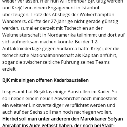
wieder verlassen. Hier nun will offenbar BJK tätig werden
und Krejčí von einem Engagement in Istanbul
überzeugen. Trotz des Abstiegs der Wolverhampton
Wanderers, dürfte der 27-Jährige nicht gerade günstig
werden, zumal er derzeit mit Tschechien an der
Weltmeisterschaft in Nordamerika teilnimmt und dort auf
sich aufmerksam machen könnte. Bei der 1:2-
Auftaktniederlage gegen Südkorea hatte Krejčí, der die
tschechische Nationalmannschaft als Kapitän anführt,
sogar die zwischenzeitliche Führung seines Teams
erzielt.
BJK mit einigen offenen Kaderbaustellen
Insgesamt hat Beşiktaş einige Baustellen im Kader. So
soll neben einem neuen Abwehrchef noch mindestens
ein weiterer Linksverteidiger verpflichtet werden und
auch auf der Sechs soll man noch nachlegen wollen.
Hierbei soll man unter anderem den Marokkaner Sofyan
Amrabat ins Auge gefasst haben, der noch bei Stadt-