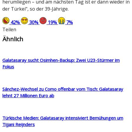
herumliegen – und am nächsten Tag ist er dann wieder in
der Türkei", so der 39-Jährige.
42
%
30
%
19
%
7
%
Teilen
Ähnlich
Galatasaray sucht Osimhen-Backup: Zwei U23-Stürmer im
Fokus
Sánchez-Wechsel zu Como offenbar vom Tisch: Galatasaray
lehnt 27 Millionen Euro ab
Türkische Medien: Galatasaray intensiviert Bemühungen um
Tijjani Reijnders