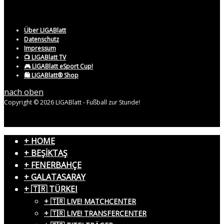
Über LIGABlatt
Datenschutz
Impressum
📺 LIGABlatt TV
🎮 LIGABlatt eSport Cup!
🛍️ LIGABlatt® Shop
nach oben
Copyright © 2026 LIGABlatt - Fußball zur Stunde!
+ HOME
+ BEŞİKTAŞ
+ FENERBAHÇE
+ GALATASARAY
+ 🇹🇷 TÜRKEI
+ 🇹🇷 LIVE! MATCHCENTER
+ 🇹🇷 LIVE! TRANSFERCENTER