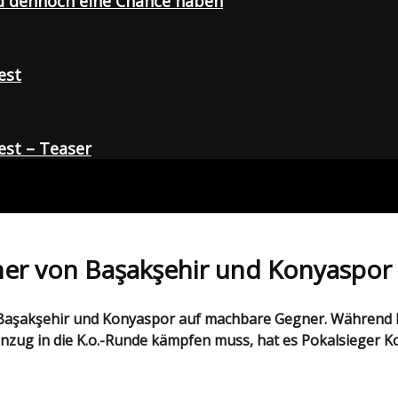
d dennoch eine Chance haben
est
st – Teaser
ner von Başakşehir und Konyaspor
ug in die K.o.-Runde kämpfen muss, hat es Pokalsieger Ko