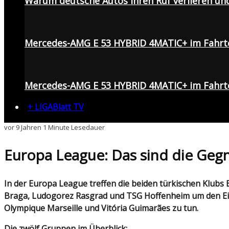
Warum deutsche Autos ihren Ruf verlieren un
Mercedes-AMG E 53 HYBRID 4MATIC+ im Fahrt
Mercedes-AMG E 53 HYBRID 4MATIC+ im Fahrte
+ LIGABlatt TV
vor 9 Jahren
1 Minute Lesedauer
Europa League: Das sind die Geg
In der Europa League treffen die beiden türkischen Klubs Başakşehir und Konyaspor auf machbare Gegner. Während Başakşehir in der Gruppe C mit Sporting
Braga, Ludogorez Rasgrad und TSG Hoffenheim um den Einz
Olympique Marseille und Vitória Guimarães zu tun.
Die zwölf Gruppen im Überblick: