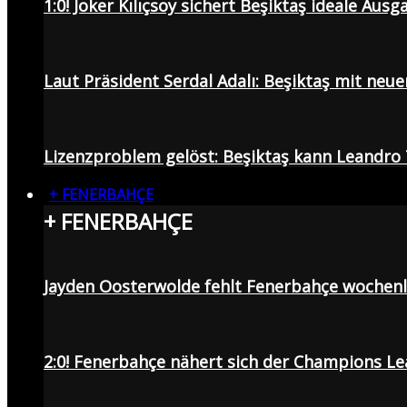
1:0! Joker Kılıçsoy sichert Beşiktaş ideale Aus
Laut Präsident Serdal Adalı: Beşiktaş mit neu
Lizenzproblem gelöst: Beşiktaş kann Leandro 
+ FENERBAHÇE
+ FENERBAHÇE
Jayden Oosterwolde fehlt Fenerbahçe wochen
2:0! Fenerbahçe nähert sich der Champions Lea