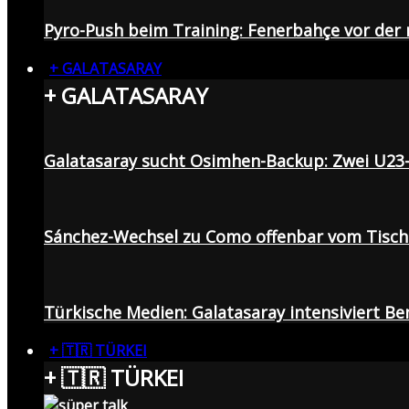
Pyro-Push beim Training: Fenerbahçe vor de
+ GALATASARAY
+ GALATASARAY
Galatasaray sucht Osimhen-Backup: Zwei U23
Sánchez-Wechsel zu Como offenbar vom Tisch: 
Türkische Medien: Galatasaray intensiviert B
+ 🇹🇷 TÜRKEI
+ 🇹🇷 TÜRKEI