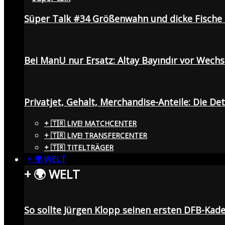
Süper Talk #34 Größenwahn und dicke Fisch
Bei ManU nur Ersatz: Altay Bayındır vor Wech
Privatjet, Gehalt, Merchandise-Anteile: Die De
+ 🇹🇷 LIVE! MATCHCENTER
+ 🇹🇷 LIVE! TRANSFERCENTER
+ 🇹🇷 TITELTRÄGER
+ 🌍 WELT
+ 🌍 WELT
So sollte Jürgen Klopp seinen ersten DFB-Ka