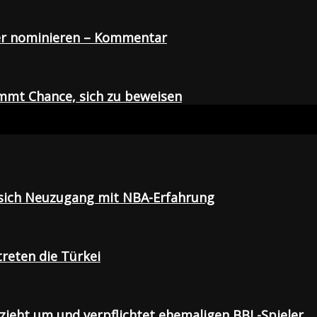
der nominieren – Kommentar
mmt Chance, sich zu beweisen
t sich Neuzugang mit NBA-Erfahrung
treten die Türkei
 zieht um und verpflichtet ehemaligen BBL-Spieler