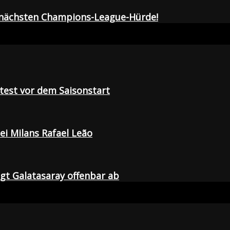
r nächsten Champions-League-Hürde!
tetest vor dem Saisonstart
i Milans Rafael Leão
agt Galatasaray offenbar ab