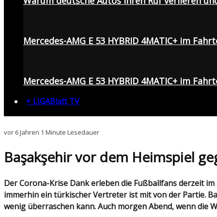
Warum deutsche Autos ihren Ruf verlieren un
Mercedes-AMG E 53 HYBRID 4MATIC+ im Fahrt
Mercedes-AMG E 53 HYBRID 4MATIC+ im Fahrte
+ LIGABlatt TV
vor 6 Jahren
1 Minute Lesedauer
Başakşehir vor dem Heimspiel ge
Der Corona-Krise Dank erleben die Fußballfans derzeit im Sechs-Tages-Rhythmus die besten Mannschaften Europas. Champions League wohin das Auge reicht,
immerhin ein türkischer Vertreter ist mit von der Partie.
wenig überraschen kann. Auch morgen Abend, wenn die Wel