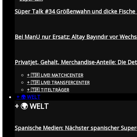
Süper Talk #34 Größenwahn und dicke Fisch
Bei ManU nur Ersatz: Altay Bayındır vor Wech
Privatjet, Gehalt, Merchandise-Anteile: Die De
+ 🇹🇷 LIVE! MATCHCENTER
+ 🇹🇷 LIVE! TRANSFERCENTER
+ 🇹🇷 TITELTRÄGER
+ 🌍 WELT
+ 🌍 WELT
Spanische Medien: Nächster spanischer Superc