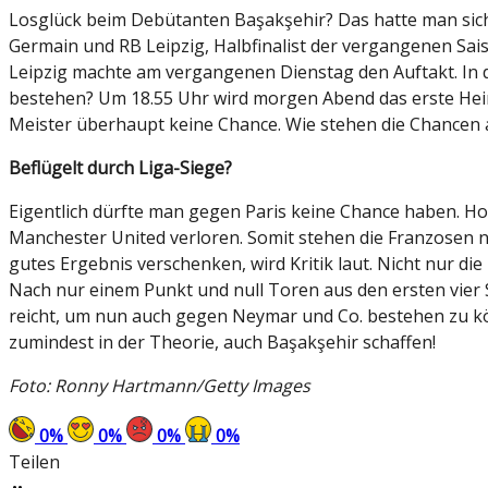
Losglück beim Debütanten Başakşehir? Das hatte man sich
Germain und RB Leipzig, Halbfinalist der vergangenen Sai
Leipzig machte am vergangenen Dienstag den Auftakt. In 
bestehen? Um 18.55 Uhr wird morgen Abend das erste Heim
Meister überhaupt keine Chance. Wie stehen die Chancen 
Beflügelt durch Liga-Siege?
Eigentlich dürfte man gegen Paris keine Chance haben. 
Manchester United verloren. Somit stehen die Franzosen n
gutes Ergebnis verschenken, wird Kritik laut. Nicht nur di
Nach nur einem Punkt und null Toren aus den ersten vier S
reicht, um nun auch gegen Neymar und Co. bestehen zu kö
zumindest in der Theorie, auch Başakşehir schaffen!
Foto: Ronny Hartmann/Getty Images
0
%
0
%
0
%
0
%
Teilen