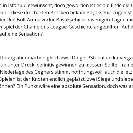
 in Istanbul gewünscht, doch geworden ist es am Ende die 
son – diese drei harten Brocken bekam Başakşehir zugelost.
der Red Bull-Arena verlor Başakşehir vor wenigen Tagen m
spiel der Champions League-Geschichte angepfiffen. Auf d
auf eine Sensation?
Hoffnung aber machen gleich zwei Dinge. PSG hat in der v
un unter Druck, definitiv gewinnen zu müssen. Sollte Trai
e Niederlage des Gegners stimmt hoffnungsvoll, auch die letz
pielen ist der Knoten endlich geplatzt, zwei Siege und sieb
nnen? Ein Punkt wäre eine absolute Sensation, doch was a