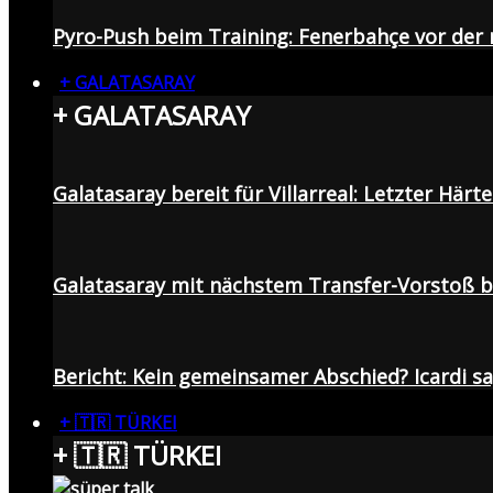
Pyro-Push beim Training: Fenerbahçe vor de
+ GALATASARAY
+ GALATASARAY
Galatasaray bereit für Villarreal: Letzter Här
Galatasaray mit nächstem Transfer-Vorstoß be
Bericht: Kein gemeinsamer Abschied? Icardi s
+ 🇹🇷 TÜRKEI
+ 🇹🇷 TÜRKEI