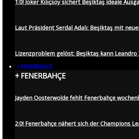
1:0! Joker Kılıçsoy sichert Beşiktaş ideale Aus
Laut Präsident Serdal Adalı: Beşiktaş mit neu
Lizenzproblem gelöst: Beşiktaş kann Leandro 
+ FENERBAHÇE
+ FENERBAHÇE
Jayden Oosterwolde fehlt Fenerbahçe wochen
2:0! Fenerbahçe nähert sich der Champions Lea