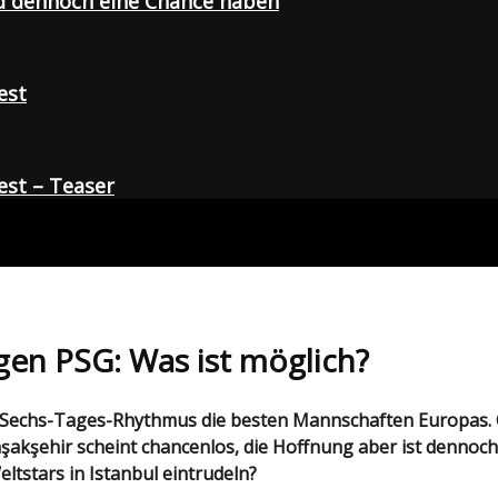
d dennoch eine Chance haben
est
st – Teaser
gen PSG: Was ist möglich?
 Başakşehir scheint chancenlos, die Hoffnung aber ist denn
tstars in Istanbul eintrudeln?