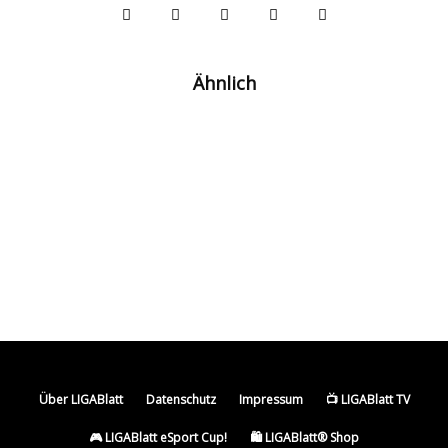
Ähnlich
Nach Salah-Transfer: Trabzonspor will jetzt
auch Ex-Liverpooler Darwin Núñez!
Zwischen Inter und Istanbul: Hakan Çalhanoğlu
spricht über seine Zukunft
Süper Talk #34 Größenwahn und dicke Fische
am Schwarzen Meer
Über LIGABlatt
Datenschutz
Impressum
📺 LIGABlatt TV
🎮 LIGABlatt eSport Cup!
🛍️ LIGABlatt® Shop