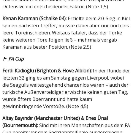
Defensive ein entscheidender Faktor. (Note 1,5)
K
enan Karaman (Schalke 04):
Erzielte beim 2:0-Sieg in Kiel
seinen nächsten Treffer, musste dabei aber nur noch ins
leere Toreinschieben. Weitaus fataler, dass der Türke
keine weiteren Tore folgen ließ – mehrmals vergab
Karaman aus bester Position. (Note 2,5)
🏴󠁧󠁢󠁥󠁮󠁧󠁿
FA Cup
F
erdi Kadıoğlu (Brighton & H
ove Albion):
In der Runde der
letzten 32 ging es am Samstag gegen Liverpool, wobei
die Seagulls weitestgehend chancenlos waren – auch der
türkische Außenverteidiger erwischte keinen guten Tag,
wurde öfters überrannt und hatte kaum
gewinnbringende Vorstöße. (Note 4,5)
Altay Bayındır (Manchester United) & Enes Ünal
(Bournemouth):
Sind mit ihren Mannschaften aus dem FA
Cup bereits vor dem Sechzehntelfinale ausgeschieden.