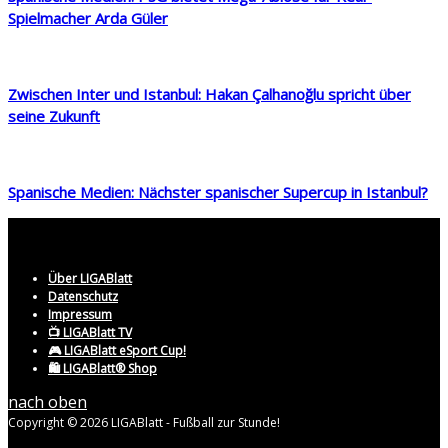
Spielmacher Arda Güler
Zwischen Inter und Istanbul: Hakan Çalhanoğlu spricht über
seine Zukunft
Spanische Medien: Nächster spanischer Supercup in Istanbul?
Über LIGABlatt
Datenschutz
Impressum
📺 LIGABlatt TV
🎮 LIGABlatt eSport Cup!
🛍️ LIGABlatt® Shop
nach oben
Copyright © 2026 LIGABlatt - Fußball zur Stunde!