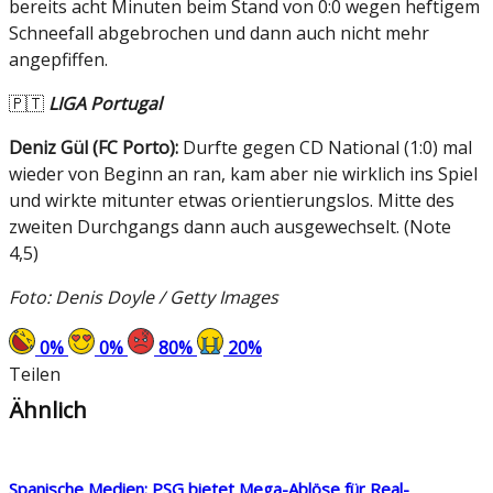
bereits acht Minuten beim Stand von 0:0 wegen heftigem
Schneefall abgebrochen und dann auch nicht mehr
angepfiffen.
🇵🇹
LIGA Portugal
Deniz Gül (FC Porto):
Durfte gegen CD National (1:0) mal
wieder von Beginn an ran, kam aber nie wirklich ins Spiel
und wirkte mitunter etwas orientierungslos. Mitte des
zweiten Durchgangs dann auch ausgewechselt. (Note
4,5)
Foto: Denis Doyle / Getty Images
0
%
0
%
80
%
20
%
Teilen
Ähnlich
Spanische Medien: PSG bietet Mega-Ablöse für Real-