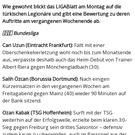
Wie gewohnt blickt das LIGABlatt am Montag auf die
türkischen Legionäre und gibt eine Bewertung zu deren
Auftritte am vergangenen Wochenende ab.
🇩🇪 Bundesliga
Can Uzun (Eintracht Frankfurt):
Fällt mit einer
Oberschenkelverletzung wohl noch bis zum Monatsende
aus, verpasste deshalb auch das Heim-Debüt von Trainer
Albert Riera gegen Mönchengladbach (3:0).
Salih Özcan (Borussia Dortmund):
Nach einigen
Kurzeinsätzen in den vergangenen Wochen am
Freitagabend gegen Mainz (4:0) wieder 90 Minuten auf
der Bank sitzend.
Ozan Kabak (TSG Hoffenheim):
Surft mit der TSG
weiterhin auf der Erfolgswelle, erzielte beim klaren 3:0-
Sieg gegen Freiburg sein drittes Saisontor – defensiv
zudem kaum zu überwinden, auch im Passspiel aus der