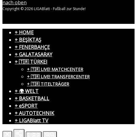
nach oben
Copyright © 2026 LIGABlatt - Fußball zur Stunde!
+ HOME
+ BEŞİKTAŞ
+ FENERBAHÇE
+ GALATASARAY
+ 🇹🇷 TÜRKEI
+ 🇹🇷 LIVE! MATCHCENTER
+ 🇹🇷 LIVE! TRANSFERCENTER
+ 🇹🇷 TITELTRÄGER
+ 🌍 WELT
+ BASKETBALL
+ eSPORT
+ AUTOTECHNIK
+ LIGABlatt TV