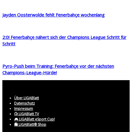
Jayden Oosterwolde fehlt Fenerbahçe wochenlang
2:0! Fenerbahçe nähert sich der Champions League Schritt für
Schritt
Pyro-Push beim Training: Fenerbahçe vor der nächsten
Champions-League-Hürde!
Über LIGABlatt
Datenschutz
Impressum
📺 LIGABlatt TV
🎮 LIGABlatt eSport Cup!
🛍️ LIGABlatt® Shop