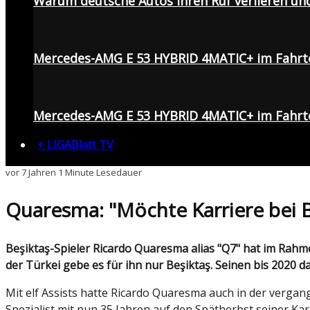
Warum deutsche Autos ihren Ruf verlieren un
Mercedes-AMG E 53 HYBRID 4MATIC+ im Fahrt
Mercedes-AMG E 53 HYBRID 4MATIC+ im Fahrte
+ LIGABlatt TV
vor 7 Jahren
1 Minute Lesedauer
Quaresma: "Möchte Karriere bei 
Beşiktaş-Spieler Ricardo Quaresma alias "Q7" hat im Rahmen eines Interviews mit aserbaidschanischen Medien die Treue zu den "Schwarzen Adlern" geschworen. In
der Türkei gebe es für ihn nur Beşiktaş. Seinen bis 2020 da
Mit elf Assists hatte Ricardo Quaresma auch in der vergang
Spezialist mit nun 35 Jahren auf den Spätherbst seiner Kar