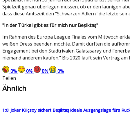
Spielzeit genau überlegen müssen, ob er den launigen aber 
dass diese Amtszeit den "Schwarzen Adlern" die letzte seine
"In der Türkei gibt es für mich nur Beşiktaş"
Im Rahmen des Europa League Finales vom Mittwoch erklä
weißen Dress beenden möchte. Damit dürften die aufkomm
Engagement bei den Stadtrivalen Galatasaray und Fenerbahçe
niemand anderem kaufen." Bis 2020 läuft sein Vertrag am 
0
%
0
%
0
%
0
%
Teilen
Ähnlich
1:0! Joker Kılıçsoy sichert Beşiktaş ideale Ausgangslage fürs Rüc