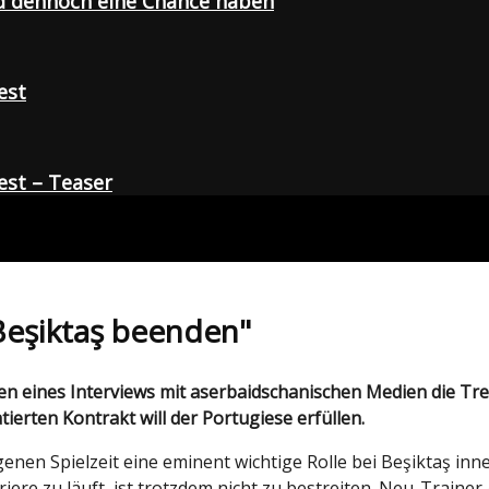
d dennoch eine Chance haben
est
st – Teaser
Beşiktaş beenden"
tierten Kontrakt will der Portugiese erfüllen.
enen Spielzeit eine eminent wichtige Rolle bei Beşiktaş inn
riere zu läuft, ist trotzdem nicht zu bestreiten. Neu-Traine