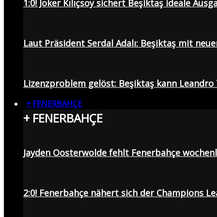
1:0! Joker Kılıçsoy sichert Beşiktaş ideale Aus
Laut Präsident Serdal Adalı: Beşiktaş mit neu
Lizenzproblem gelöst: Beşiktaş kann Leandro 
+ FENERBAHÇE
+ FENERBAHÇE
Jayden Oosterwolde fehlt Fenerbahçe wochen
2:0! Fenerbahçe nähert sich der Champions Lea