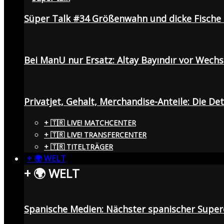
Süper Talk #34 Größenwahn und dicke Fisch
Bei ManU nur Ersatz: Altay Bayındır vor Wech
Privatjet, Gehalt, Merchandise-Anteile: Die De
+ 🇹🇷 LIVE! MATCHCENTER
+ 🇹🇷 LIVE! TRANSFERCENTER
+ 🇹🇷 TITELTRÄGER
+ 🌍 WELT
+ 🌍 WELT
Spanische Medien: Nächster spanischer Superc