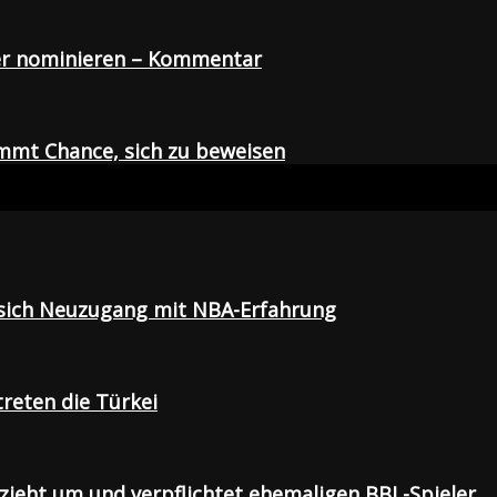
der nominieren – Kommentar
mmt Chance, sich zu beweisen
t sich Neuzugang mit NBA-Erfahrung
treten die Türkei
 zieht um und verpflichtet ehemaligen BBL-Spieler