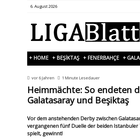
6. August 2026
+ HOME
+ BEŞİKTAŞ
+ FENERBAHÇE
+ GAL
vor 6 Jahren
1 Minute Lesedauer
Heimmächte: So endeten di
Galatasaray und Beşiktaş
Vor dem anstehenden Derby zwischen Galatasaray und Beşiktaş wirft das LIGABlatt einen Blick auf die
vergangenen fünf Duelle der beiden Istanbuler 
spielt, gewinnt!