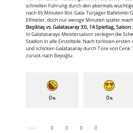
schnellen Führung durch den abermals wuchtige
nach 65 Minuten Rot. Gala-Torjäger Bafetimbi 
Elfmeter, doch nur wenige Minuten später macht
Beşiktaş vs. Galatasaray 3:0, 14 Spieltag, Saison
In Galatasarays Meistersaison zerlegen die Sch
Stadion in alle Einzelteile. Nach torlosen erst
und schicken Galatasaray durch Tore von Cenk 
zurück nach Beyoğlu.
0
0
%
%
Teilen