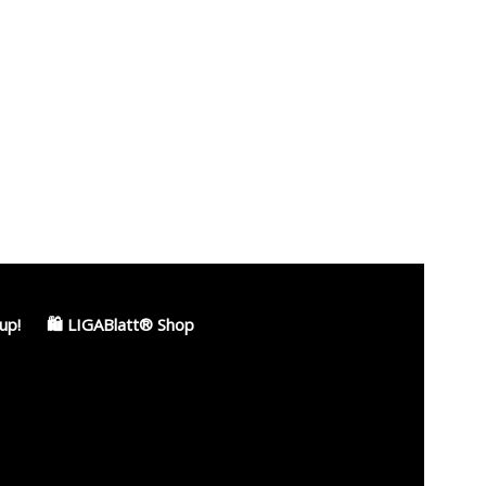
up!
🛍️ LIGABlatt® Shop