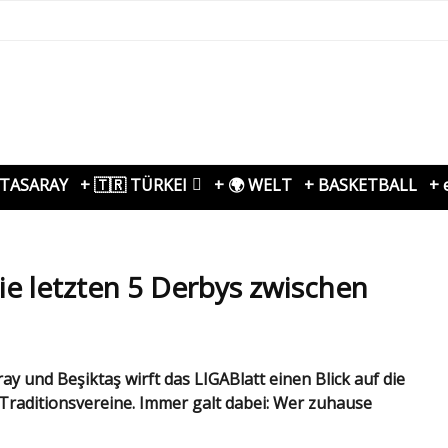
ATASARAY
+ 🇹🇷 TÜRKEI
+ 🌍 WELT
+ BASKETBALL
+ 
e letzten 5 Derbys zwischen
Traditionsvereine. Immer galt dabei: Wer zuhause