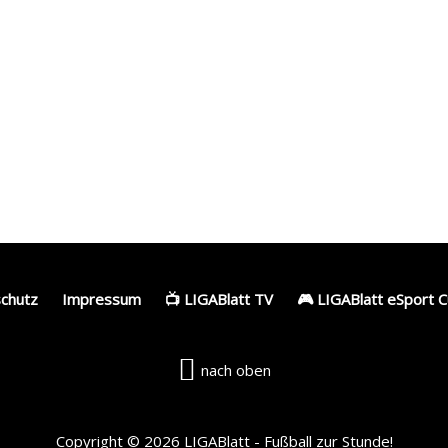
IVE! FC Hradec
Sánchez-Wechsel zu
rálové x Beşiktaş im
Como offenbar vom
V und MatchCenter
Tisch: Galatasaray
lehnt 27 Millionen
Euro ab
chutz
Impressum
📺 LIGABlatt TV
🎮 LIGABlatt eSport C
nach oben
Copyright © 2026 LIGABlatt - Fußball zur Stunde!