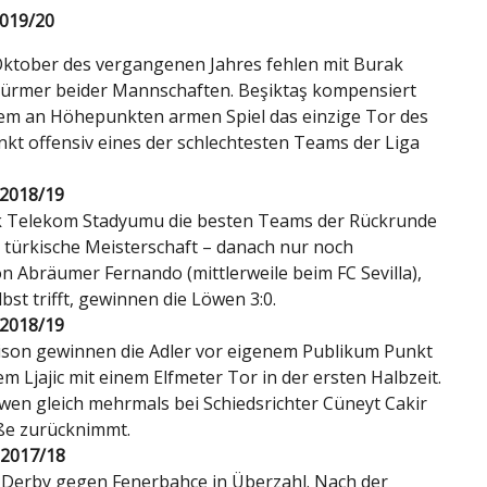
2019/20
 Oktober des vergangenen Jahres fehlen mit Burak
Stürmer beider Mannschaften. Beşiktaş kompensiert
inem an Höhepunkten armen Spiel das einzige Tor des
nkt offensiv eines der schlechtesten Teams der Liga
n 2018/19
ürk Telekom Stadyumu die besten Teams der Rückrunde
e türkische Meisterschaft – danach nur noch
n Abräumer Fernando (mittlerweile beim FC Sevilla),
st trifft, gewinnen die Löwen 3:0.
n 2018/19
ison gewinnen die Adler vor eigenem Publikum Punkt
 Ljajic mit einem Elfmeter Tor in der ersten Halbzeit.
öwen gleich mehrmals bei Schiedsrichter Cüneyt Cakir
öße zurücknimmt.
n 2017/18
 Derby gegen Fenerbahçe in Überzahl. Nach der