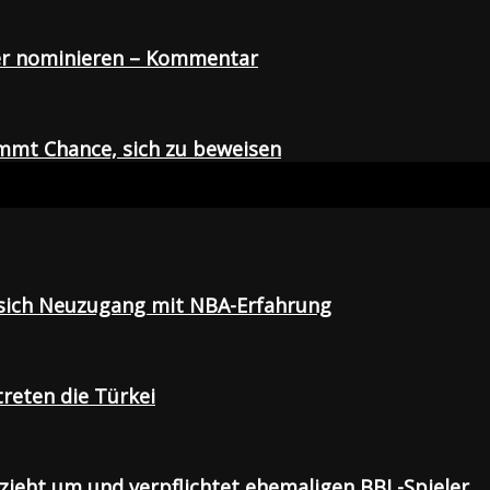
der nominieren – Kommentar
mmt Chance, sich zu beweisen
t sich Neuzugang mit NBA-Erfahrung
treten die Türkei
 zieht um und verpflichtet ehemaligen BBL-Spieler