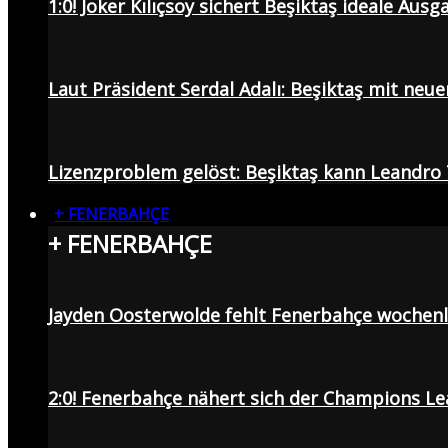
1:0! Joker Kılıçsoy sichert Beşiktaş ideale Aus
Laut Präsident Serdal Adalı: Beşiktaş mit neu
Lizenzproblem gelöst: Beşiktaş kann Leandro 
+ FENERBAHÇE
+ FENERBAHÇE
Jayden Oosterwolde fehlt Fenerbahçe wochen
2:0! Fenerbahçe nähert sich der Champions Lea