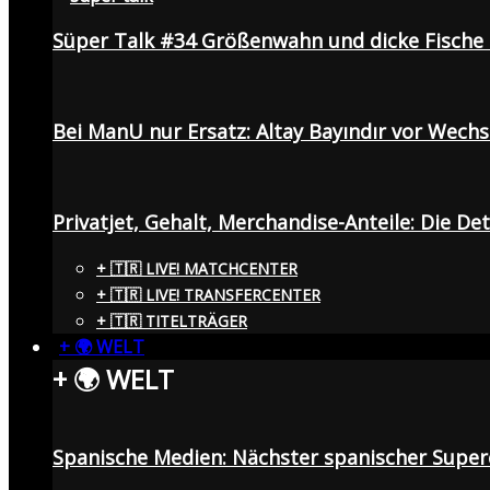
Süper Talk #34 Größenwahn und dicke Fisch
Bei ManU nur Ersatz: Altay Bayındır vor Wech
Privatjet, Gehalt, Merchandise-Anteile: Die De
+ 🇹🇷 LIVE! MATCHCENTER
+ 🇹🇷 LIVE! TRANSFERCENTER
+ 🇹🇷 TITELTRÄGER
+ 🌍 WELT
+ 🌍 WELT
Spanische Medien: Nächster spanischer Superc