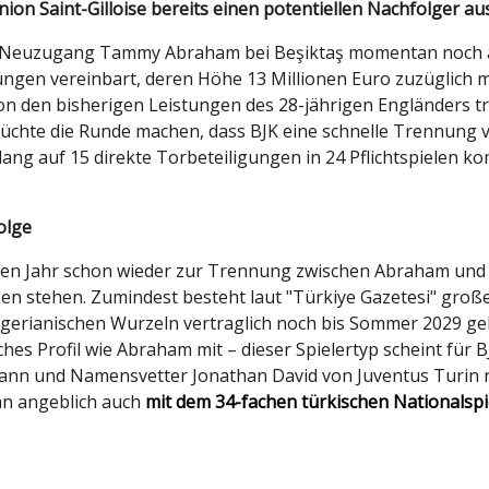
ion Saint-Gilloise bereits einen potentiellen Nachfolger a
r-Neuzugang Tammy Abraham bei Beşiktaş momentan noch al
ungen vereinbart, deren Höhe 13 Millionen Euro zuzüglich m
n den bisherigen Leistungen des 28-jährigen Engländers tro
rüchte die Runde machen, dass BJK eine schnelle Trennung
slang auf 15 direkte Torbeteiligungen in 24 Pflichtspielen
olge
alben Jahr schon wieder zur Trennung zwischen Abraham un
n stehen. Zumindest besteht laut "Türkiye Gazetesi" groß
nigerianischen Wurzeln vertraglich noch bis Sommer 2029 ge
s Profil wie Abraham mit – dieser Spielertyp scheint für BJ
nn und Namensvetter Jonathan David von Juventus Turin nic
an angeblich auch
mit dem 34-fachen türkischen Nationals