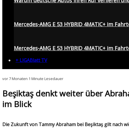
Warum deutsche Autos ihren Ruf verlieren un
Mercedes-AMG E 53 HYBRID 4MATIC+ im Fahrt
Mercedes-AMG E 53 HYBRID 4MATIC+ im Fahrte
+ LIGABlatt TV
vor 7 Monaten
1 Minute Lesedauer
Beşiktaş denkt weiter über Abra
im Blick
Die Zukunft von Tammy Abraham bei Beşiktaş gilt nach wie vor als unsicher. Für den Fall eines Abschieds des Stürmers noch in diesem Winter sollen die "Schwarzen