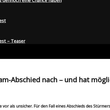
d dennoch eine Chance haben
est
st – Teaser
ham-Abschied nach – und hat mögli