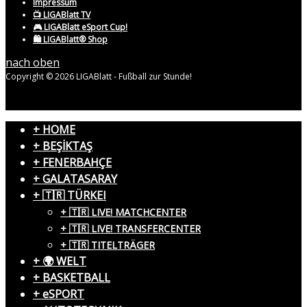
Impressum
📺 LIGABlatt TV
🎮 LIGABlatt eSport Cup!
🛍️ LIGABlatt® Shop
nach oben
Copyright © 2026 LIGABlatt - Fußball zur Stunde!
+ HOME
+ BEŞİKTAŞ
+ FENERBAHÇE
+ GALATASARAY
+ 🇹🇷 TÜRKEI
+ 🇹🇷 LIVE! MATCHCENTER
+ 🇹🇷 LIVE! TRANSFERCENTER
+ 🇹🇷 TITELTRÄGER
+ 🌍 WELT
+ BASKETBALL
+ eSPORT