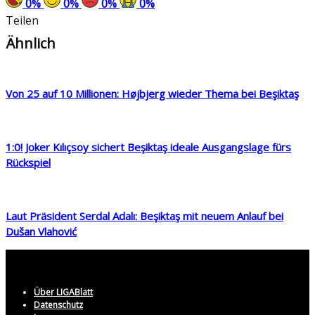
0
%
0
%
0
%
0
%
Teilen
Ähnlich
Von 25 auf 10 Millionen: Højbjerg wieder Thema bei Beşiktaş
1:0! Joker Kılıçsoy sichert Beşiktaş ideale Ausgangslage fürs
Rückspiel
Laut Präsident Serdal Adalı: Beşiktaş mit neuem Anlauf bei
Dušan Vlahović
Über LIGABlatt
Datenschutz