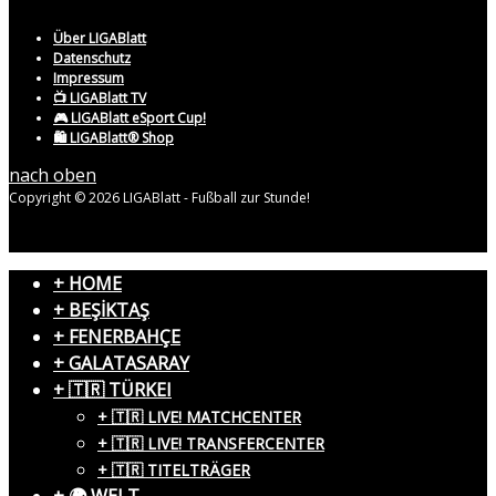
Über LIGABlatt
Datenschutz
Impressum
📺 LIGABlatt TV
🎮 LIGABlatt eSport Cup!
🛍️ LIGABlatt® Shop
nach oben
Copyright © 2026 LIGABlatt - Fußball zur Stunde!
+ HOME
+ BEŞİKTAŞ
+ FENERBAHÇE
+ GALATASARAY
+ 🇹🇷 TÜRKEI
+ 🇹🇷 LIVE! MATCHCENTER
+ 🇹🇷 LIVE! TRANSFERCENTER
+ 🇹🇷 TITELTRÄGER