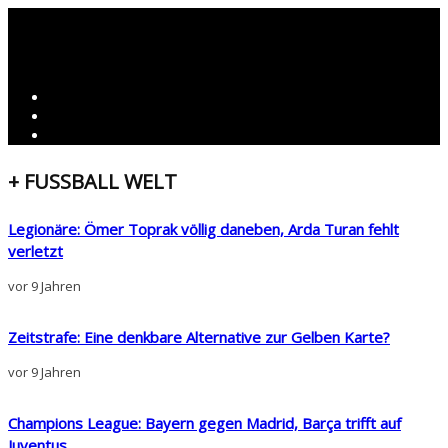
+ FUSSBALL WELT
Legionäre: Ömer Toprak völlig daneben, Arda Turan fehlt
verletzt
vor 9 Jahren
Zeitstrafe: Eine denkbare Alternative zur Gelben Karte?
vor 9 Jahren
Champions League: Bayern gegen Madrid, Barça trifft auf
Juventus