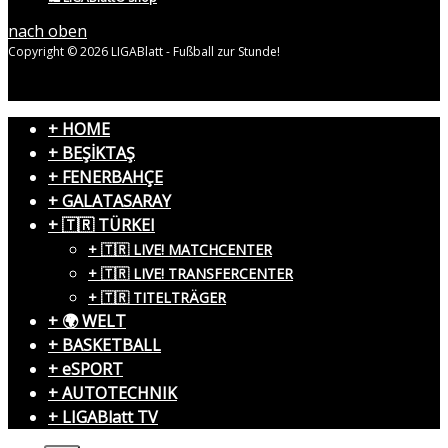
nach oben
Copyright © 2026 LIGABlatt - Fußball zur Stunde!
+ HOME
+ BEŞİKTAŞ
+ FENERBAHÇE
+ GALATASARAY
+ 🇹🇷 TÜRKEI
+ 🇹🇷 LIVE! MATCHCENTER
+ 🇹🇷 LIVE! TRANSFERCENTER
+ 🇹🇷 TITELTRÄGER
+ 🌍 WELT
+ BASKETBALL
+ eSPORT
+ AUTOTECHNIK
+ LIGABlatt TV