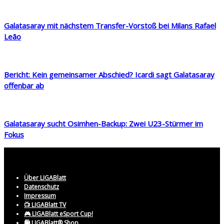
Galatasaray mit nächstem Transfer-Vorstoß bei Milans Rafael
Leão
Bericht: Kein gemeinsamer Abschied? Icardi sagt Galatasaray
offenbar ab
Galatasaray sucht Osimhen-Backup: Zwei U23-Stürmer im
Fokus
Über LIGABlatt
Datenschutz
Impressum
📺 LIGABlatt TV
🎮 LIGABlatt eSport Cup!
🛍️ LIGABlatt® Shop