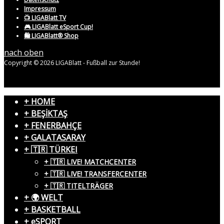
Impressum
📺 LIGABlatt TV
🎮 LIGABlatt eSport Cup!
🛍️ LIGABlatt® Shop
nach oben
Copyright © 2026 LIGABlatt - Fußball zur Stunde!
+ HOME
+ BEŞİKTAŞ
+ FENERBAHÇE
+ GALATASARAY
+ 🇹🇷 TÜRKEI
+ 🇹🇷 LIVE! MATCHCENTER
+ 🇹🇷 LIVE! TRANSFERCENTER
+ 🇹🇷 TITELTRÄGER
+ 🌍 WELT
+ BASKETBALL
+ eSPORT