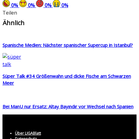
0
%
0
%
0
%
0
%
Teilen
Ähnlich
Spanische Medien: Nächster spanischer Supercup in Istanbul?
Süper Talk #34 Größenwahn und dicke Fische am Schwarzen
Meer
Bei ManU nur Ersatz: Altay Bayındır vor Wechsel nach Spanien
Über LIGABlatt
Datenschutz