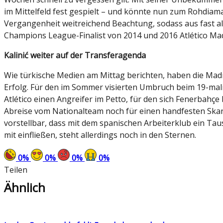
im Mittelfeld fest gespielt – und könnte nun zum Rohdiam
Vergangenheit weitreichend Beachtung, sodass aus fast a
Champions League-Finalist von 2014 und 2016 Atlético Mad
Kalinić weiter auf der Transferagenda
Wie türkische Medien am Mittag berichten, haben die Mad
Erfolg. Für den im Sommer visierten Umbruch beim 19-mal
Atlético einen Angreifer im Petto, für den sich Fenerbahçe
Abreise vom Nationalteam noch für einen handfesten Skanda
vorstellbar, dass mit dem spanischen Arbeiterklub ein T
mit einfließen, steht allerdings noch in den Sternen.
0
%
0
%
0
%
0
%
Teilen
Ähnlich