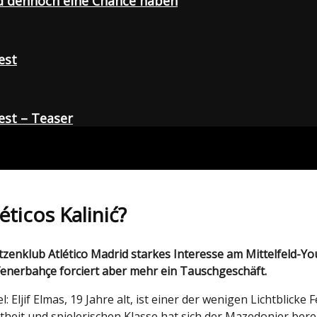
d dennoch eine Chance haben
est
st – Teaser
ticos Kalinić?
Fenerbahçe forciert aber mehr ein Tauschgeschäft.
Eljif Elmas, 19 Jahre alt, ist einer der wenigen Lichtblicke 
eit und spielerischen Klasse hat sich der Mazedonier bereit