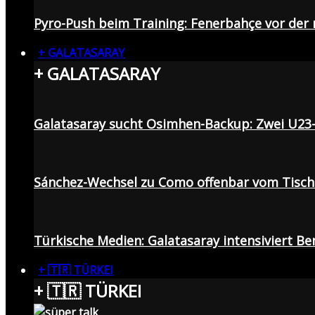
Pyro-Push beim Training: Fenerbahçe vor de
+ GALATASARAY
+ GALATASARAY
Galatasaray sucht Osimhen-Backup: Zwei U23
Sánchez-Wechsel zu Como offenbar vom Tisch: 
Türkische Medien: Galatasaray intensiviert B
+ 🇹🇷 TÜRKEI
+ 🇹🇷 TÜRKEI