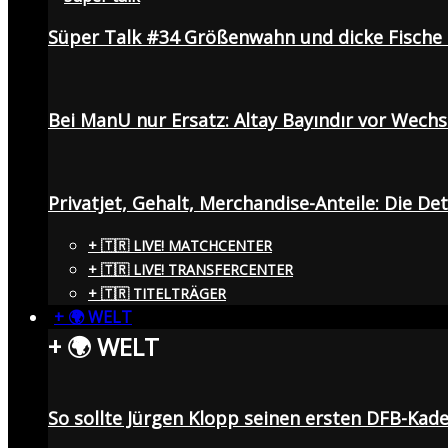
Süper Talk #34 Größenwahn und dicke Fisch
Bei ManU nur Ersatz: Altay Bayındır vor Wech
Privatjet, Gehalt, Merchandise-Anteile: Die De
+ 🇹🇷 LIVE! MATCHCENTER
+ 🇹🇷 LIVE! TRANSFERCENTER
+ 🇹🇷 TITELTRÄGER
+ 🌍 WELT
+ 🌍 WELT
So sollte Jürgen Klopp seinen ersten DFB-Ka