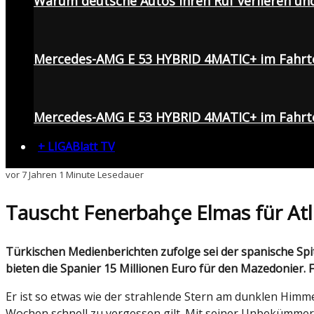
Warum deutsche Autos ihren Ruf verlieren un
Mercedes-AMG E 53 HYBRID 4MATIC+ im Fahrt
Mercedes-AMG E 53 HYBRID 4MATIC+ im Fahrte
+ LIGABlatt TV
vor 7 Jahren
1 Minute Lesedauer
Tauscht Fenerbahçe Elmas für Atlé
Türkischen Medienberichten zufolge sei der spanische Spitzenklub Atlético Madrid starkes Interesse am Mittelfeld-Youngster Eljif Elmas von Fenerbahçe. Demnach
bieten die Spanier 15 Millionen Euro für den Mazedonier. 
Er ist so etwas wie der strahlende Stern am dunklen Himmel: 
Wochen schnell zu vergessen gilt. Mit seiner Unbekümmerth