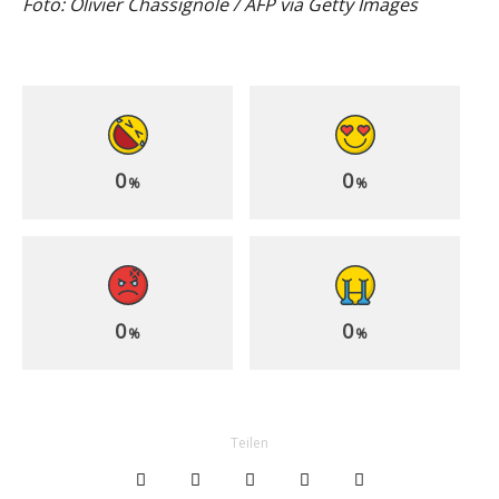
Foto: Olivier Chassignole / AFP via Getty Images
0
0
%
%
0
0
%
%
Teilen