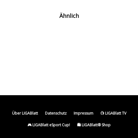
Ähnlich
2:0! Fenerbahçe nähert sich der Champions
League Schritt für Schritt
Pyro-Push beim Training: Fenerbahçe vor der
nächsten Champions-League-Hürde!
Interesse von LaLiga-Aufsteiger: Fenerbahçe
legt Preisschild für Anthony Musaba fest
Über LIGABlatt
Datenschutz
Impressum
📺 LIGABlatt TV
🎮 LIGABlatt eSport Cup!
🛍️ LIGABlatt® Shop