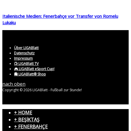
Italienische Medien: Fenerbahçe vor Transfer von Romelu
Lukaku
Über LIGABlatt
Datenschutz
Impressum
📺 LIGABlatt TV
🎮 LIGABlatt eSport Cup!
🛍️ LIGABlatt® Shop
nach oben
Copyright © 2026 LIGABlatt - Fußball zur Stunde!
+ HOME
+ BEŞİKTAŞ
+ FENERBAHÇE