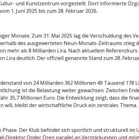
ultur- und Kunstzentrum vorgestellt. Dort informierte Özgü
 vom 1. Juni 2025 bis zum 28. Februar 2026.
niger Monate. Zum 31. Mai 2025 lag die Verschuldung des Ver
nnerhalb des ausgewerteten Neun-Monats-Zeitraums stieg d
on mehr als 8 Milliarden Lira. Nach aktuellem Referenzkurs
n Lira deutlich. Der offiziell genannte Stand zum 28. Februa
ldenstand von 24 Milliarden 362 Millionen 49 Tausend 178
ffentlichung ist die Belastung weiter gewachsen. Zwischen 
ähr 35,7 Millionen Euro. Die Entwicklung zeigt, dass die fin
n will, bleibt der wirtschaftliche Druck ein zentrales Thema.
 Phase. Der Klub befindet sich sportlich und strukturell im
all-Direktor Önder Özen parallel an Verstärkungen und mögl