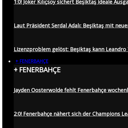
1:0! Joker Kılıçsoy sichert Beşiktaş ideale Aus
Laut Präsident Serdal Adalı: Beşiktaş mit neu
Lizenzproblem gelöst: Beşiktaş kann Leandro 
+ FENERBAHÇE
+ FENERBAHÇE
Jayden Oosterwolde fehlt Fenerbahçe wochen
2:0! Fenerbahçe nähert sich der Champions Lea