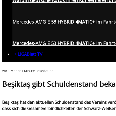
Warum deutsche Autos ihren Ruf verlieren un
Mercedes-AMG E 53 HYBRID 4MATIC+ im Fahrt
Mercedes-AMG E 53 HYBRID 4MATIC+ im Fahrte
+ LIGABlatt TV
vor 1 Monat
1 Minute Lesedauer
Beşiktaş gibt Schuldenstand bekan
Beşiktaş hat den aktuellen Schuldenstand des Vereins veröffentlicht. Bei der zweiten ordentlichen Mitgliederversammlung des Jahres 2026 wurde bekanntgegeben,
dass sich die Gesamtverbindlichkeiten der Schwarz-Weißen