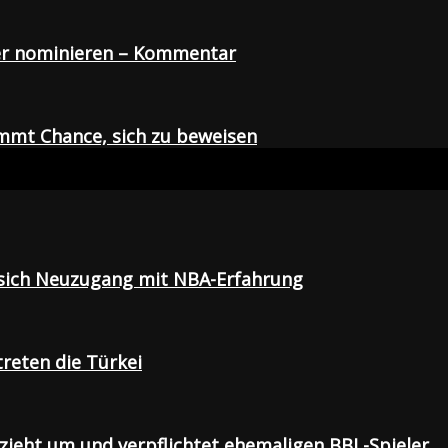
der nominieren – Kommentar
mmt Chance, sich zu beweisen
t sich Neuzugang mit NBA-Erfahrung
treten die Türkei
 zieht um und verpflichtet ehemaligen BBL-Spieler