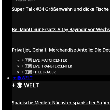
Süper Talk #34 Größenwahn und dicke Fisch
Bei ManU nur Ersatz: Altay Bayındır vor Wech
Privatjet, Gehalt, Merchandise-Anteile: Die De
+ 🇹🇷 LIVE! MATCHCENTER
+ 🇹🇷 LIVE! TRANSFERCENTER
+ 🇹🇷 TITELTRÄGER
+ 🌍 WELT
+ 🌍 WELT
Spanische Medien: Nächster spanischer Superc