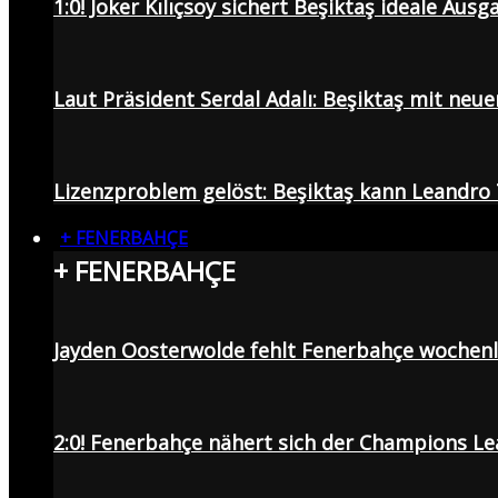
1:0! Joker Kılıçsoy sichert Beşiktaş ideale Aus
Laut Präsident Serdal Adalı: Beşiktaş mit neu
Lizenzproblem gelöst: Beşiktaş kann Leandro 
+ FENERBAHÇE
+ FENERBAHÇE
Jayden Oosterwolde fehlt Fenerbahçe wochen
2:0! Fenerbahçe nähert sich der Champions Lea