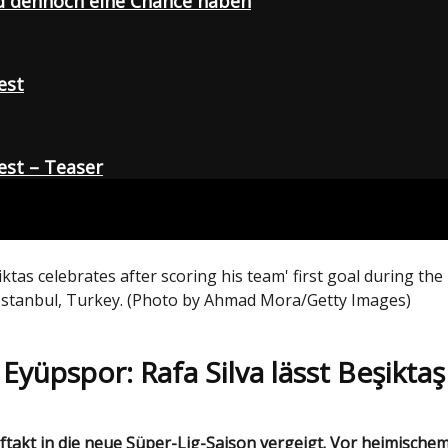
d dennoch eine Chance haben
est
st – Teaser
 celebrates after scoring his team' first goal during the
 Istanbul, Turkey. (Photo by Ahmad Mora/Getty Images)
yüpspor: Rafa Silva lässt Beşikta