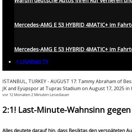
Warum deutsche Autos ihren Ruf verlieren un
Mercedes-AMG E 53 HYBRID 4MATIC+ im Fahrt
Mercedes-AMG E 53 HYBRID 4MATIC+ im Fahrte
+ LIGABlatt TV
ISTANBUL, TURKEY - AUGUST 17: Tammy Abraham of Besiktas
JK and Eyüpspor at Tupras Stadium on August 17, 2025 in
vor 12 Monaten
2 Minuten Lesedauer
2:1! Last-Minute-Wahnsinn gegen E
Alles deutete darauf hin, dass Beşiktaş den verspäteten Auftakt in die neue Süper-Lig-Saison vergeigt. Vor heimischem Publikum kamen die "Schwarzen Adler"