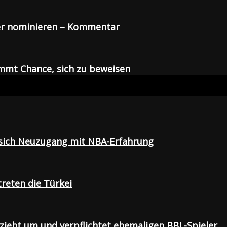
der nominieren – Kommentar
mmt Chance, sich zu beweisen
t sich Neuzugang mit NBA-Erfahrung
treten die Türkei
 zieht um und verpflichtet ehemaligen BBL-Spieler