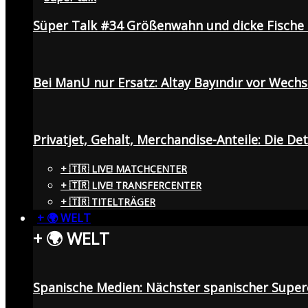
Süper Talk #34 Größenwahn und dicke Fisch
Bei ManU nur Ersatz: Altay Bayındır vor Wech
Privatjet, Gehalt, Merchandise-Anteile: Die De
+ 🇹🇷 LIVE! MATCHCENTER
+ 🇹🇷 LIVE! TRANSFERCENTER
+ 🇹🇷 TITELTRÄGER
+ 🌍 WELT
+ 🌍 WELT
Spanische Medien: Nächster spanischer Superc