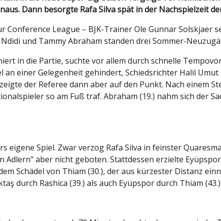
naus. Dann besorgte Rafa Silva spät in der Nachspielzeit d
ur Conference League – BJK-Trainer Ole Gunnar Solskjaer s
lfred Ndidi und Tammy Abraham standen drei Sommer-Neuzug
oniert in die Partie, suchte vor allem durch schnelle Temp
el an einer Gelegenheit gehindert, Schiedsrichter Halil Um
 zeigte der Referee dann aber auf den Punkt. Nach einem St
tionalspieler so am Fuß traf. Abraham (19.) nahm sich der S
ürs eigene Spiel. Zwar verzog Rafa Silva in feinster Quare
 Adlern" aber nicht geboten. Stattdessen erzielte Eyüpspor
dem Schädel von Thiam (30.), der aus kürzester Distanz ein
taş durch Rashica (39.) als auch Eyüpspor durch Thiam (43.)