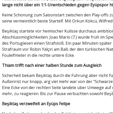
lange nicht über ein 1:1-Unentschieden gegen Eyüpspor hi
Keine Schonung zum Saisonstart zwischen den Play-offs z
seine vermeintlich beste Startelf. Mit Orkun Kökcü, Wi
Beşiktaş startete vor heimischer Kulisse durchaus ambiti
Abschlussmöglichkeiten. Joao Mario (7.) wurde früh im Spi
des Portugiesen einen Strafstoß. Ein paar Minuten später
Strafraum vor Robin Yalçın am Ball, der den türkischen Na
Foulelfmeter in die rechte untere Ecke.
Thiam trifft nach einer halben Stunde zum Ausgleich
Sicherheit bekam Beşiktaş durch die Führung aber nicht f
Außenrist nur knapp, arg viel mehr war von der "Schwarzen
Eine Ecke von der rechten Seite landete über Umwege auf 
mehr, zu reagieren. Bis zur Pause verbuchten sowohl Beşik
Beşiktaş verzweifelt an Eyüps Felipe