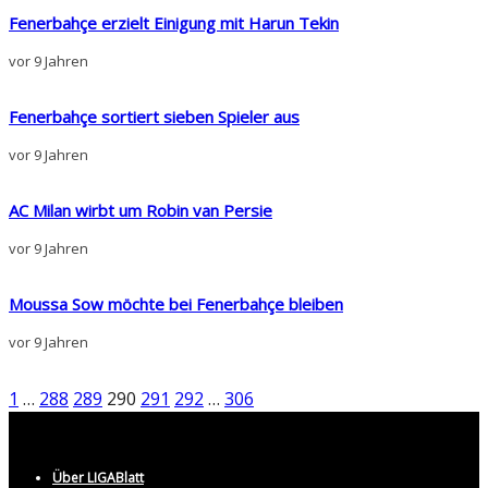
Fenerbahçe erzielt Einigung mit Harun Tekin
vor 9 Jahren
Fenerbahçe sortiert sieben Spieler aus
vor 9 Jahren
AC Milan wirbt um Robin van Persie
vor 9 Jahren
Moussa Sow möchte bei Fenerbahçe bleiben
vor 9 Jahren
1
…
288
289
290
291
292
…
306
Über LIGABlatt