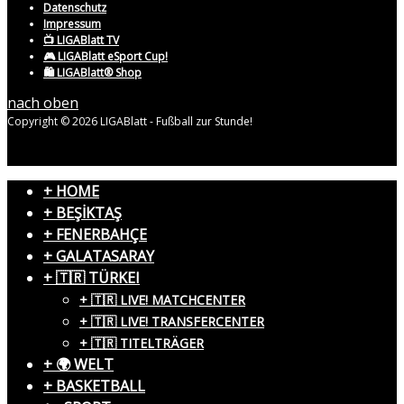
Datenschutz
Impressum
📺 LIGABlatt TV
🎮 LIGABlatt eSport Cup!
🛍️ LIGABlatt® Shop
nach oben
Copyright © 2026 LIGABlatt - Fußball zur Stunde!
+ HOME
+ BEŞİKTAŞ
+ FENERBAHÇE
+ GALATASARAY
+ 🇹🇷 TÜRKEI
+ 🇹🇷 LIVE! MATCHCENTER
+ 🇹🇷 LIVE! TRANSFERCENTER
+ 🇹🇷 TITELTRÄGER
+ 🌍 WELT
+ BASKETBALL