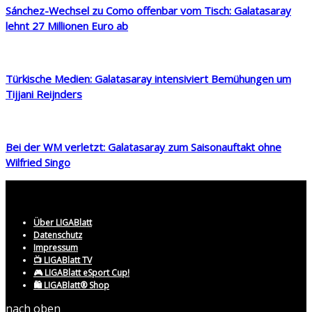
Sánchez-Wechsel zu Como offenbar vom Tisch: Galatasaray
lehnt 27 Millionen Euro ab
Türkische Medien: Galatasaray intensiviert Bemühungen um
Tijjani Reijnders
Bei der WM verletzt: Galatasaray zum Saisonauftakt ohne
Wilfried Singo
Über LIGABlatt
Datenschutz
Impressum
📺 LIGABlatt TV
🎮 LIGABlatt eSport Cup!
🛍️ LIGABlatt® Shop
nach oben