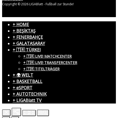
Copyright © 2026 LIGABlatt - Fußball zur Stunde!
+ HOME
+ BEŞİKTAŞ
+ FENERBAHÇE
+ GALATASARAY
+ 🇹🇷 TÜRKEI
+ 🇹🇷 LIVE! MATCHCENTER
+ 🇹🇷 LIVE! TRANSFERCENTER
+ 🇹🇷 TITELTRÄGER
+ 🌍 WELT
+ BASKETBALL
+ eSPORT
+ AUTOTECHNIK
+ LIGABlatt TV