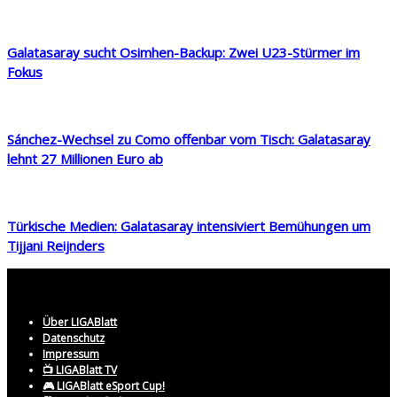
Galatasaray sucht Osimhen-Backup: Zwei U23-Stürmer im
Fokus
Sánchez-Wechsel zu Como offenbar vom Tisch: Galatasaray
lehnt 27 Millionen Euro ab
Türkische Medien: Galatasaray intensiviert Bemühungen um
Tijjani Reijnders
Über LIGABlatt
Datenschutz
Impressum
📺 LIGABlatt TV
🎮 LIGABlatt eSport Cup!