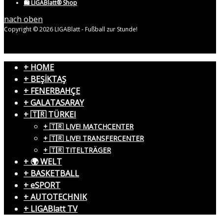
🛍️ LIGABlatt® Shop
nach oben
Copyright © 2026 LIGABlatt - Fußball zur Stunde!
+ HOME
+ BEŞİKTAŞ
+ FENERBAHÇE
+ GALATASARAY
+ 🇹🇷 TÜRKEI
+ 🇹🇷 LIVE! MATCHCENTER
+ 🇹🇷 LIVE! TRANSFERCENTER
+ 🇹🇷 TITELTRÄGER
+ 🌍 WELT
+ BASKETBALL
+ eSPORT
+ AUTOTECHNIK
+ LIGABlatt TV