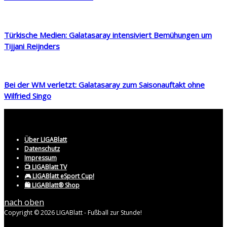
Türkische Medien: Galatasaray intensiviert Bemühungen um
Tijjani Reijnders
Bei der WM verletzt: Galatasaray zum Saisonauftakt ohne
Wilfried Singo
Über LIGABlatt
Datenschutz
Impressum
📺 LIGABlatt TV
🎮 LIGABlatt eSport Cup!
🛍️ LIGABlatt® Shop
nach oben
Copyright © 2026 LIGABlatt - Fußball zur Stunde!