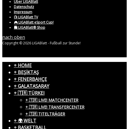
Über LIGABlatt
Datenschutz
Impressum
📺 LIGABlatt TV
🎮 LIGABlatt eSport Cup!
🛍️ LIGABlatt® Shop
nach oben
Copyright © 2026 LIGABlatt - Fußball zur Stunde!
+ HOME
+ BEŞİKTAŞ
+ FENERBAHÇE
+ GALATASARAY
+ 🇹🇷 TÜRKEI
+ 🇹🇷 LIVE! MATCHCENTER
+ 🇹🇷 LIVE! TRANSFERCENTER
+ 🇹🇷 TITELTRÄGER
+ 🌍 WELT
+ BASKETBALL