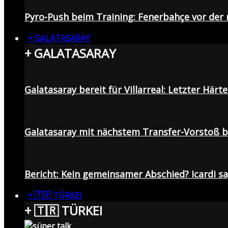
Pyro-Push beim Training: Fenerbahçe vor de
+ GALATASARAY
+ GALATASARAY
Galatasaray bereit für Villarreal: Letzter Här
Galatasaray mit nächstem Transfer-Vorstoß be
Bericht: Kein gemeinsamer Abschied? Icardi s
+ 🇹🇷 TÜRKEI
+ 🇹🇷 TÜRKEI