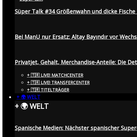
Süper Talk #34 Größenwahn und dicke Fisch
Bei ManU nur Ersatz: Altay Bayındır vor Wech
Privatjet, Gehalt, Merchandise-Anteile: Die De
+ 🇹🇷 LIVE! MATCHCENTER
+ 🇹🇷 LIVE! TRANSFERCENTER
+ 🇹🇷 TITELTRÄGER
+ 🌍 WELT
+ 🌍 WELT
Spanische Medien: Nächster spanischer Superc