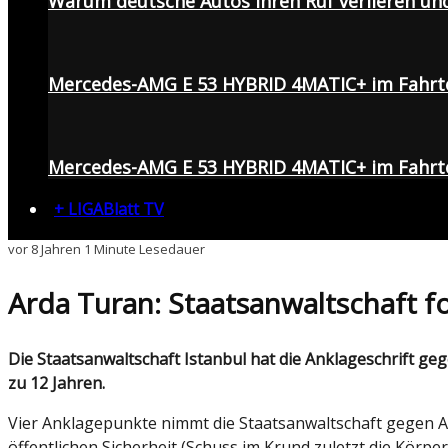
Warum deutsche Autos ihren Ruf verlieren un
Mercedes-AMG E 53 HYBRID 4MATIC+ im Fahrt
Mercedes-AMG E 53 HYBRID 4MATIC+ im Fahrte
+ LIGABlatt TV
vor 8 Jahren
1 Minute Lesedauer
Arda Turan: Staatsanwaltschaft fo
Die Staatsanwaltschaft Istanbul hat die Anklageschrift gegen Arda Turan abgeschossen. Dem ehemaligen türkischen Nationalspieler droht eine Haftstrafe von bis
zu 12 Jahren.
Vier Anklagepunkte nimmt die Staatsanwaltschaft gegen A
öffentlichen Sicherheit (Schuss im Krund zuletzt die Körpe