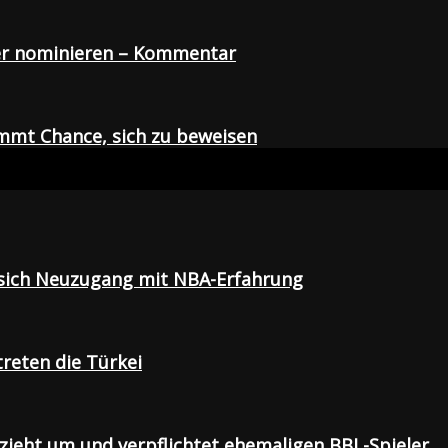
der nominieren – Kommentar
mmt Chance, sich zu beweisen
t sich Neuzugang mit NBA-Erfahrung
treten die Türkei
 zieht um und verpflichtet ehemaligen BBL-Spieler