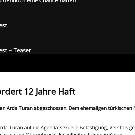
d dennoch eine Chance haben
est
st – Teaser
rdert 12 Jahre Haft
rda Turan auf die Agenda: sexuelle Belästigung, Verstoß g
rverletzung (Nasenbruch). Einzelheiten folgen in Kürze.