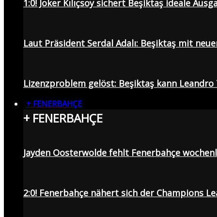
1:0! Joker Kılıçsoy sichert Beşiktaş ideale Aus
Laut Präsident Serdal Adalı: Beşiktaş mit neu
Lizenzproblem gelöst: Beşiktaş kann Leandro 
+ FENERBAHÇE
+ FENERBAHÇE
Jayden Oosterwolde fehlt Fenerbahçe wochen
2:0! Fenerbahçe nähert sich der Champions Lea