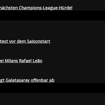
r nächsten Champions-League-Hürde!
tetest vor dem Saisonstart
i Milans Rafael Leão
agt Galatasaray offenbar ab