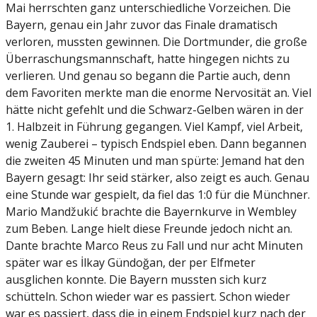
Mai herrschten ganz unterschiedliche Vorzeichen. Die
Bayern, genau ein Jahr zuvor das Finale dramatisch
verloren, mussten gewinnen. Die Dortmunder, die große
Überraschungsmannschaft, hatte hingegen nichts zu
verlieren. Und genau so begann die Partie auch, denn
dem Favoriten merkte man die enorme Nervosität an. Viel
hätte nicht gefehlt und die Schwarz-Gelben wären in der
1. Halbzeit in Führung gegangen. Viel Kampf, viel Arbeit,
wenig Zauberei – typisch Endspiel eben. Dann begannen
die zweiten 45 Minuten und man spürte: Jemand hat den
Bayern gesagt: Ihr seid stärker, also zeigt es auch. Genau
eine Stunde war gespielt, da fiel das 1:0 für die Münchner.
Mario Mandžukić brachte die Bayernkurve in Wembley
zum Beben. Lange hielt diese Freunde jedoch nicht an.
Dante brachte Marco Reus zu Fall und nur acht Minuten
später war es İlkay Gündoğan, der per Elfmeter
ausglichen konnte. Die Bayern mussten sich kurz
schütteln. Schon wieder war es passiert. Schon wieder
war es passiert, dass die in einem Endspiel kurz nach der