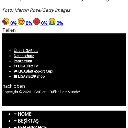
Foto: Martin Rose/Getty Images
0
%
0
%
0
%
0
%
Teilen
Über LIGABlatt
Datenschutz
Impressum
📺 LIGABlatt TV
🎮 LIGABlatt eSport Cup!
🛍️ LIGABlatt® Shop
nach oben
Copyright © 2026 LIGABlatt - Fußball zur Stunde!
+ HOME
+ BEŞİKTAŞ
+ FENERBAHÇE