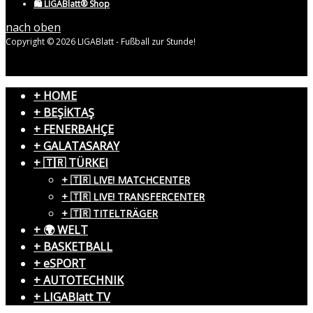
🛍️ LIGABlatt® Shop
nach oben
Copyright © 2026 LIGABlatt - Fußball zur Stunde!
+ HOME
+ BEŞİKTAŞ
+ FENERBAHÇE
+ GALATASARAY
+ 🇹🇷 TÜRKEI
+ 🇹🇷 LIVE! MATCHCENTER
+ 🇹🇷 LIVE! TRANSFERCENTER
+ 🇹🇷 TITELTRÄGER
+ 🌍 WELT
+ BASKETBALL
+ eSPORT
+ AUTOTECHNIK
+ LIGABlatt TV