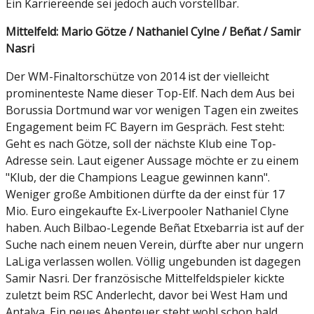
Ein Karriereende sei jedoch auch vorstellbar.
Mittelfeld: Mario Götze / Nathaniel Cylne / Beñat / Samir
Nasri
Der WM-Finaltorschütze von 2014 ist der vielleicht
prominenteste Name dieser Top-Elf. Nach dem Aus bei
Borussia Dortmund war vor wenigen Tagen ein zweites
Engagement beim FC Bayern im Gespräch. Fest steht:
Geht es nach Götze, soll der nächste Klub eine Top-
Adresse sein. Laut eigener Aussage möchte er zu einem
"Klub, der die Champions League gewinnen kann".
Weniger große Ambitionen dürfte da der einst für 17
Mio. Euro eingekaufte Ex-Liverpooler Nathaniel Clyne
haben. Auch Bilbao-Legende Beñat Etxebarria ist auf der
Suche nach einem neuen Verein, dürfte aber nur ungern
LaLiga verlassen wollen. Völlig ungebunden ist dagegen
Samir Nasri. Der französische Mittelfeldspieler kickte
zuletzt beim RSC Anderlecht, davor bei West Ham und
Antalya. Ein neues Abenteuer steht wohl schon bald