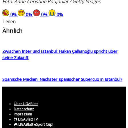
Foto: Anne-Christine Poujoulat / Getty Images
0
%
0
%
0
%
0
%
Teilen
Ähnlich
Zwischen Inter und Istanbul: Hakan Çalhanoğlu spricht über
seine Zukunft
Spanische Medien: Nächster spanischer Supercup in Istanbul?
Über LIGABlatt
Datenschutz
Impressum
📺 LIGABlatt TV
🎮 LIGABlatt eSport Cup!