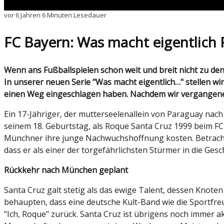
vor 6 Jahren
6 Minuten Lesedauer
FC Bayern: Was macht eigentlich
Wenn ans Fußballspielen schon weit und breit nicht zu denken ist, widmet sich das LIGABlatt wenigstens den Profis, die uns in der Vergangenheit begeistert haben.
In unserer neuen Serie "Was macht eigentlich…" stellen wi
einen Weg eingeschlagen haben. Nachdem wir vergangene W
Ein 17-Jähriger, der mutterseelenallein von Paraguay nac
seinem 18. Geburtstag, als Roque Santa Cruz 1999 beim FC 
Münchner ihre junge Nachwuchshoffnung kosten. Betrachten w
dass er als einer der torgefährlichsten Stürmer in die Ges
Rückkehr nach München geplant
Santa Cruz galt stetig als das ewige Talent, dessen Knoten 
behaupten, dass eine deutsche Kult-Band wie die Sportfre
"Ich, Roque" zurück. Santa Cruz ist übrigens noch immer ak