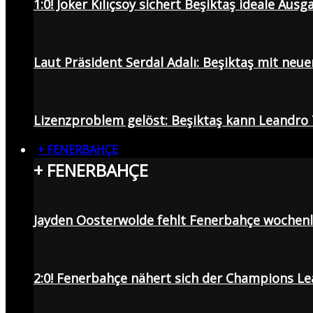
1:0! Joker Kılıçsoy sichert Beşiktaş ideale Aus
Laut Präsident Serdal Adalı: Beşiktaş mit neu
Lizenzproblem gelöst: Beşiktaş kann Leandro 
+ FENERBAHÇE
+ FENERBAHÇE
Jayden Oosterwolde fehlt Fenerbahçe wochen
2:0! Fenerbahçe nähert sich der Champions Lea