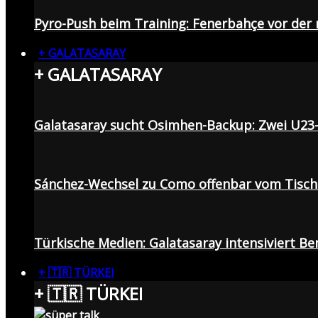
Pyro-Push beim Training: Fenerbahçe vor de
+ GALATASARAY
+ GALATASARAY
Galatasaray sucht Osimhen-Backup: Zwei U23
Sánchez-Wechsel zu Como offenbar vom Tisch: 
Türkische Medien: Galatasaray intensiviert B
+ 🇹🇷 TÜRKEI
+ 🇹🇷 TÜRKEI