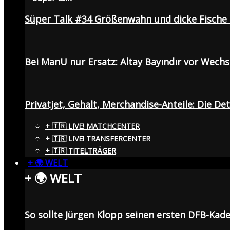
Süper Talk #34 Größenwahn und dicke Fisch
Bei ManU nur Ersatz: Altay Bayındır vor Wech
Privatjet, Gehalt, Merchandise-Anteile: Die De
+ 🇹🇷 LIVE! MATCHCENTER
+ 🇹🇷 LIVE! TRANSFERCENTER
+ 🇹🇷 TITELTRÄGER
+ 🌍 WELT
+ 🌍 WELT
So sollte Jürgen Klopp seinen ersten DFB-Ka