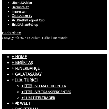
Über LIGABlatt
Datenschutz
Impressum
📺 LIGABlatt TV
🎮 LIGABlatt eSport Cup!
🛍️ LIGABlatt® Shop
nach oben
Copyright © 2026 LIGABlatt - Fußball zur Stunde!
+ HOME
+ BEŞİKTAŞ
+ FENERBAHÇE
+ GALATASARAY
+ 🇹🇷 TÜRKEI
+ 🇹🇷 LIVE! MATCHCENTER
+ 🇹🇷 LIVE! TRANSFERCENTER
+ 🇹🇷 TITELTRÄGER
+ 🌍 WELT