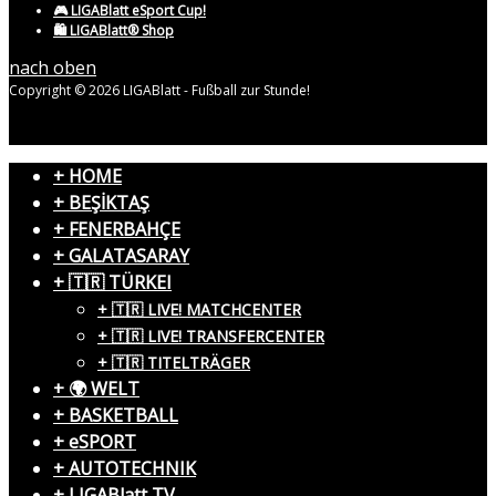
🎮 LIGABlatt eSport Cup!
🛍️ LIGABlatt® Shop
nach oben
Copyright © 2026 LIGABlatt - Fußball zur Stunde!
+ HOME
+ BEŞİKTAŞ
+ FENERBAHÇE
+ GALATASARAY
+ 🇹🇷 TÜRKEI
+ 🇹🇷 LIVE! MATCHCENTER
+ 🇹🇷 LIVE! TRANSFERCENTER
+ 🇹🇷 TITELTRÄGER
+ 🌍 WELT
+ BASKETBALL
+ eSPORT
+ AUTOTECHNIK
+ LIGABlatt TV