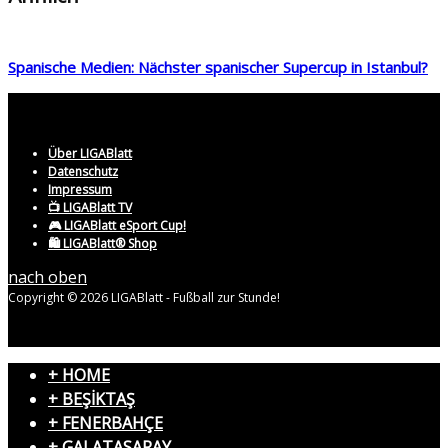
Spanische Medien: Nächster spanischer Supercup in Istanbul?
Über LIGABlatt
Datenschutz
Impressum
📺 LIGABlatt TV
🎮 LIGABlatt eSport Cup!
🛍️ LIGABlatt® Shop
nach oben
Copyright © 2026 LIGABlatt - Fußball zur Stunde!
+ HOME
+ BEŞİKTAŞ
+ FENERBAHÇE
+ GALATASARAY