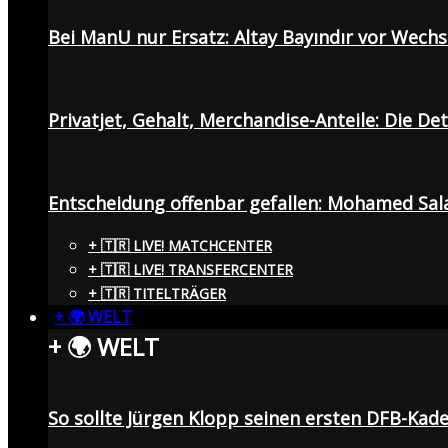
Bei ManU nur Ersatz: Altay Bayındır vor Wech
Privatjet, Gehalt, Merchandise-Anteile: Die De
Entscheidung offenbar gefallen: Mohamed Sala
+ 🇹🇷 LIVE! MATCHCENTER
+ 🇹🇷 LIVE! TRANSFERCENTER
+ 🇹🇷 TITELTRÄGER
+ 🌍 WELT
+ 🌍 WELT
So sollte Jürgen Klopp seinen ersten DFB-Ka