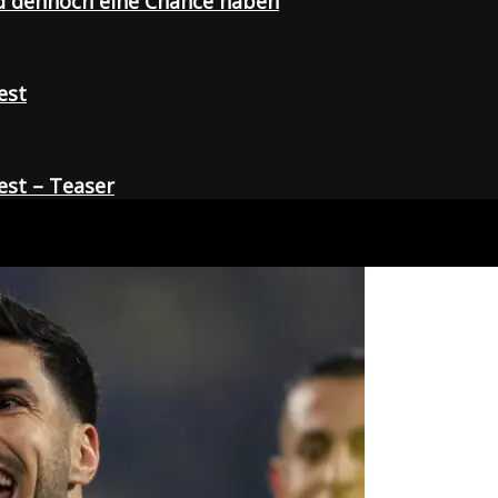
d dennoch eine Chance haben
est
st – Teaser