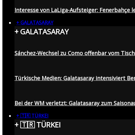
Interesse von LaLiga-Aufsteiger: Fenerbahçe l
+ GALATASARAY
+ GALATASARAY
Sánchez-Wechsel zu Como offenbar vom Tisch: 
Türkische Medien: Galatasaray intensiviert B
Bei der WM verletzt: Galatasaray zum Saisona
+ 🇹🇷 TÜRKEI
+ 🇹🇷 TÜRKEI