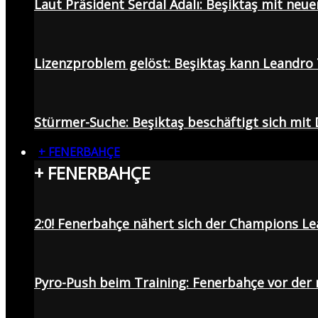
Laut Präsident Serdal Adalı: Beşiktaş mit neu
Lizenzproblem gelöst: Beşiktaş kann Leandro 
Stürmer-Suche: Beşiktaş beschäftigt sich mit
+ FENERBAHÇE
+ FENERBAHÇE
2:0! Fenerbahçe nähert sich der Champions Lea
Pyro-Push beim Training: Fenerbahçe vor de