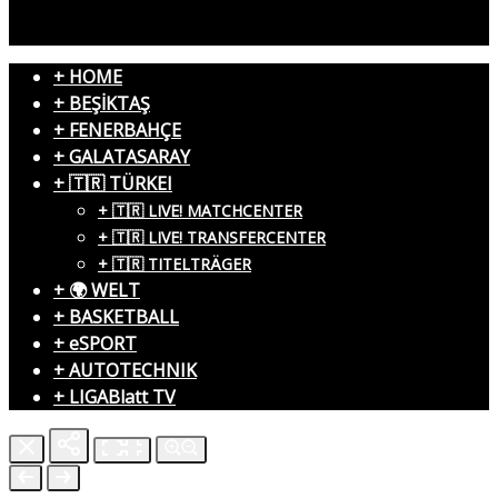
+ HOME
+ BEŞİKTAŞ
+ FENERBAHÇE
+ GALATASARAY
+ 🇹🇷 TÜRKEI
+ 🇹🇷 LIVE! MATCHCENTER
+ 🇹🇷 LIVE! TRANSFERCENTER
+ 🇹🇷 TITELTRÄGER
+ 🌍 WELT
+ BASKETBALL
+ eSPORT
+ AUTOTECHNIK
+ LIGABlatt TV