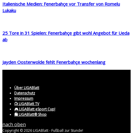
Italienische Medien: Fenerbahçe vor Transfer von Romelu
Lukaku
25 Tore in 31 Spielen: Fenerbahçe gibt wohl Angebot für Ueda
ab
Jayden Oosterwolde fehlt Fenerbahçe wochenlang
Über LIGABlatt
Datenschutz
Impressum
📺 LIGABlatt TV
🎮 LIGABlatt eSport Cup!
🛍️ LIGABlatt® Shop
nach oben
Copyright © 2026 LIGABlatt - Fußball zur Stunde!