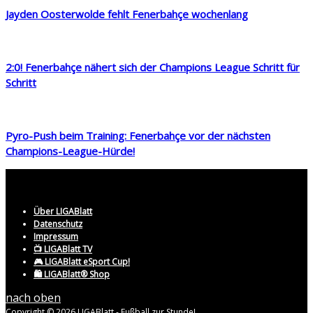
Jayden Oosterwolde fehlt Fenerbahçe wochenlang
2:0! Fenerbahçe nähert sich der Champions League Schritt für
Schritt
Pyro-Push beim Training: Fenerbahçe vor der nächsten
Champions-League-Hürde!
Über LIGABlatt
Datenschutz
Impressum
📺 LIGABlatt TV
🎮 LIGABlatt eSport Cup!
🛍️ LIGABlatt® Shop
nach oben
Copyright © 2026 LIGABlatt - Fußball zur Stunde!