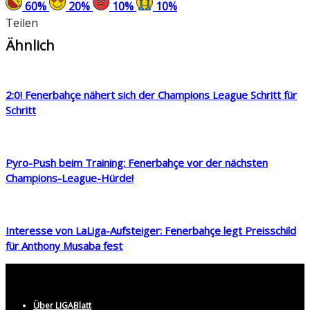
60
%
20
%
10
%
10
%
Teilen
Ähnlich
2:0! Fenerbahçe nähert sich der Champions League Schritt für
Schritt
Pyro-Push beim Training: Fenerbahçe vor der nächsten
Champions-League-Hürde!
Interesse von LaLiga-Aufsteiger: Fenerbahçe legt Preisschild
für Anthony Musaba fest
Über LIGABlatt