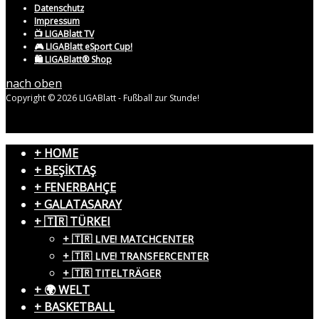
Datenschutz
Impressum
📺 LIGABlatt TV
🎮 LIGABlatt eSport Cup!
🛍️ LIGABlatt® Shop
nach oben
Copyright © 2026 LIGABlatt - Fußball zur Stunde!
+ HOME
+ BEŞİKTAŞ
+ FENERBAHÇE
+ GALATASARAY
+ 🇹🇷 TÜRKEI
+ 🇹🇷 LIVE! MATCHCENTER
+ 🇹🇷 LIVE! TRANSFERCENTER
+ 🇹🇷 TITELTRÄGER
+ 🌍 WELT
+ BASKETBALL