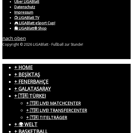
Über LIGABlatt
Datenschutz
Impressum
📺 LIGABlatt TV
🎮 LIGABlatt eSport Cup!
🛍️ LIGABlatt® Shop
nach oben
Copyright © 2026 LIGABlatt - Fußball zur Stunde!
+ HOME
+ BEŞİKTAŞ
+ FENERBAHÇE
+ GALATASARAY
+ 🇹🇷 TÜRKEI
+ 🇹🇷 LIVE! MATCHCENTER
+ 🇹🇷 LIVE! TRANSFERCENTER
+ 🇹🇷 TITELTRÄGER
+ 🌍 WELT
+ BASKETBALL