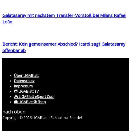
Galatasaray mit nächstem Transfer-Vorstoß bei Milans Rafael
Leão
Bericht: Kein gemeinsamer Abschied? Icardi sagt Galatasaray
offenbar ab
Über LIGABlatt
Datenschutz
Impressum
📺 LIGABlatt TV
🎮 LIGABlatt eSport Cup!
🛍️ LIGABlatt® Shop
nach oben
Copyright © 2026 LIGABlatt - Fußball zur Stunde!