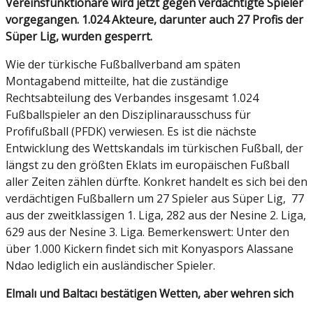
Vereinsfunktionäre wird jetzt gegen verdächtigte Spieler
vorgegangen. 1.024 Akteure, darunter auch 27 Profis der
Süper Lig, wurden gesperrt.
Wie der türkische Fußballverband am späten
Montagabend mitteilte, hat die zuständige
Rechtsabteilung des Verbandes insgesamt 1.024
Fußballspieler an den Disziplinarausschuss für
Profifußball (PFDK) verwiesen. Es ist die nächste
Entwicklung des Wettskandals im türkischen Fußball, der
längst zu den größten Eklats im europäischen Fußball
aller Zeiten zählen dürfte. Konkret handelt es sich bei den
verdächtigen Fußballern um 27 Spieler aus Süper Lig, 77
aus der zweitklassigen 1. Liga, 282 aus der Nesine 2. Liga,
629 aus der Nesine 3. Liga. Bemerkenswert: Unter den
über 1.000 Kickern findet sich mit Konyaspors Alassane
Ndao lediglich ein ausländischer Spieler.
Elmalı und Baltacı bestätigen Wetten, aber wehren sich