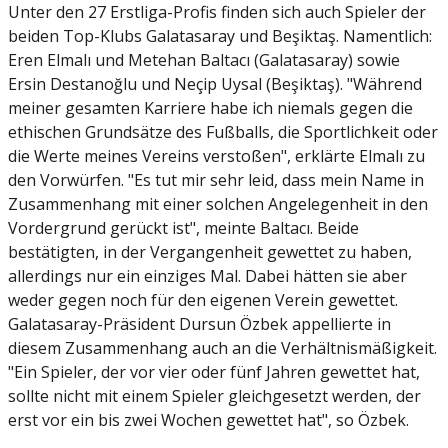
Unter den 27 Erstliga-Profis finden sich auch Spieler der
beiden Top-Klubs Galatasaray und Beşiktaş. Namentlich:
Eren Elmalı und Metehan Baltacı (Galatasaray) sowie
Ersin Destanoğlu und Neçip Uysal (Beşiktaş). "Während
meiner gesamten Karriere habe ich niemals gegen die
ethischen Grundsätze des Fußballs, die Sportlichkeit oder
die Werte meines Vereins verstoßen", erklärte Elmalı zu
den Vorwürfen. "Es tut mir sehr leid, dass mein Name in
Zusammenhang mit einer solchen Angelegenheit in den
Vordergrund gerückt ist", meinte Baltacı. Beide
bestätigten, in der Vergangenheit gewettet zu haben,
allerdings nur ein einziges Mal. Dabei hätten sie aber
weder gegen noch für den eigenen Verein gewettet.
Galatasaray-Präsident Dursun Özbek appellierte in
diesem Zusammenhang auch an die Verhältnismäßigkeit.
"Ein Spieler, der vor vier oder fünf Jahren gewettet hat,
sollte nicht mit einem Spieler gleichgesetzt werden, der
erst vor ein bis zwei Wochen gewettet hat", so Özbek.