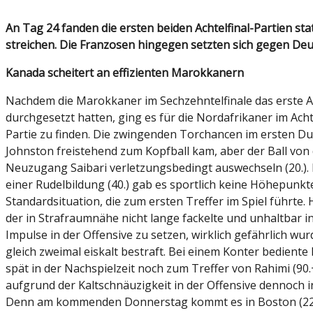
An Tag 24 fanden die ersten beiden Achtelfinal-Partien statt. Mit einer 0:3-Pleite gegen ein effizientes Marokko musste Kanada als erster WM-Gastgeber die Segel
streichen. Die Franzosen hingegen setzten sich gegen D
Kanada scheitert an effizienten Marokkanern
Nachdem die Marokkaner im Sechzehntelfinale das erste A
durchgesetzt hatten, ging es für die Nordafrikaner im Ach
Partie zu finden. Die zwingenden Torchancen im ersten Du
Johnston freistehend zum Kopfball kam, aber der Ball von
Neuzugang Saibari verletzungsbedingt auswechseln (20.). F
einer Rudelbildung (40.) gab es sportlich keine Höhepunk
Standardsituation, die zum ersten Treffer im Spiel führte.
der in Strafraumnähe nicht lange fackelte und unhaltbar in
Impulse in der Offensive zu setzen, wirklich gefährlich w
gleich zweimal eiskalt bestraft. Bei einem Konter bediente
spät in der Nachspielzeit noch zum Treffer von Rahimi (90
aufgrund der Kaltschnäuzigkeit in der Offensive dennoch in
Denn am kommenden Donnerstag kommt es in Boston (22.0