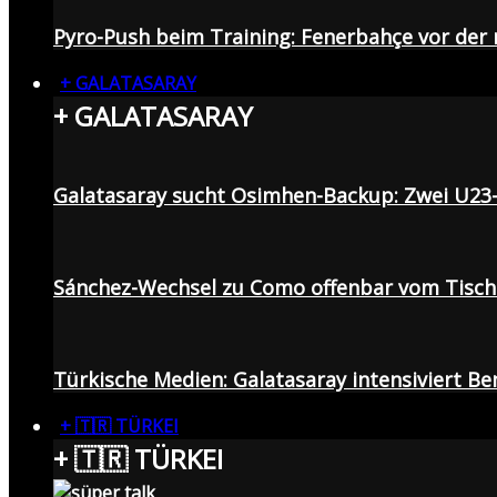
Pyro-Push beim Training: Fenerbahçe vor de
+ GALATASARAY
+ GALATASARAY
Galatasaray sucht Osimhen-Backup: Zwei U23
Sánchez-Wechsel zu Como offenbar vom Tisch: 
Türkische Medien: Galatasaray intensiviert B
+ 🇹🇷 TÜRKEI
+ 🇹🇷 TÜRKEI