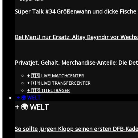
Süper Talk #34 Größenwahn und dicke Fisch
Bei ManU nur Ersatz: Altay Bayındır vor Wech
Privatjet, Gehalt, Merchandise-Anteile: Die De
+ 🇹🇷 LIVE! MATCHCENTER
+ 🇹🇷 LIVE! TRANSFERCENTER
+ 🇹🇷 TITELTRÄGER
+ 🌍 WELT
+ 🌍 WELT
So sollte Jürgen Klopp seinen ersten DFB-Ka