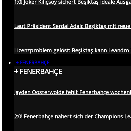
1:0! Joker Kılıçsoy sichert Beşiktaş ideale Aus
Laut Präsident Serdal Adalı: Beşiktaş mit neu
Lizenzproblem gelöst: Beşiktaş kann Leandro 
+ FENERBAHÇE
+ FENERBAHÇE
Jayden Oosterwolde fehlt Fenerbahçe wochen
2:0! Fenerbahçe nähert sich der Champions Lea