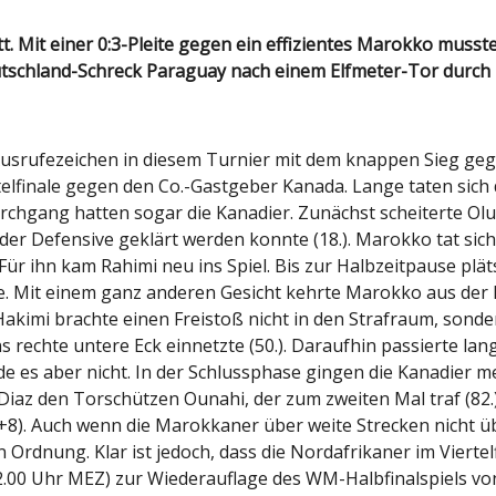
eutschland-Schreck Paraguay nach einem Elfmeter-Tor durc
usrufezeichen in diesem Turnier mit dem knappen Sieg geg
telfinale gegen den Co.-Gastgeber Kanada. Lange taten sich 
rchgang hatten sogar die Kanadier. Zunächst scheiterte Olu
 der Defensive geklärt werden konnte (18.). Marokko tat si
ür ihn kam Rahimi neu ins Spiel. Bis zur Halbzeitpause plät
te. Mit einem ganz anderen Gesicht kehrte Marokko aus der 
 Hakimi brachte einen Freistoß nicht in den Strafraum, sond
s rechte untere Eck einnetzte (50.). Daraufhin passierte la
urde es aber nicht. In der Schlussphase gingen die Kanadie
 Diaz den Torschützen Ounahi, der zum zweiten Mal traf (82.
.+8). Auch wenn die Marokkaner über weite Strecken nicht ü
 Ordnung. Klar ist jedoch, dass die Nordafrikaner im Vierte
0 Uhr MEZ) zur Wiederauflage des WM-Halbfinalspiels von