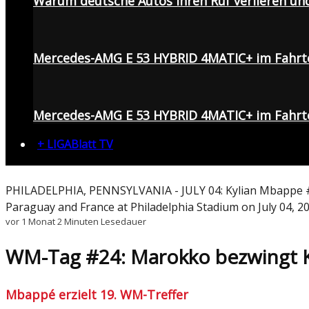
Warum deutsche Autos ihren Ruf verlieren un
Mercedes-AMG E 53 HYBRID 4MATIC+ im Fahrt
Mercedes-AMG E 53 HYBRID 4MATIC+ im Fahrte
+ LIGABlatt TV
PHILADELPHIA, PENNSYLVANIA - JULY 04: Kylian Mbappe #10
Paraguay and France at Philadelphia Stadium on July 04, 2
vor 1 Monat
2 Minuten Lesedauer
WM-Tag #24: Marokko bezwingt Ka
Mbappé erzielt 19. WM-Treffer