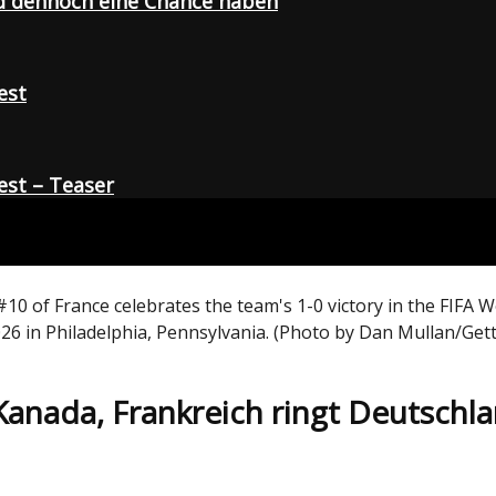
d dennoch eine Chance haben
est
st – Teaser
 of France celebrates the team's 1-0 victory in the FIFA 
026 in Philadelphia, Pennsylvania. (Photo by Dan Mullan/Get
nada, Frankreich ringt Deutschla