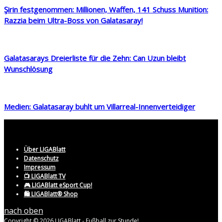
Şirin festgenommen: Millionen, Waffen, 141 Schuss Munition:
Razzia beim Ultra-Boss von Galatasaray!
Galatasarays Dreierliste für die Zehn: Can Uzun bleibt
Wunschlösung
Medien: Galatasaray buhlt um Villarreal-Innenverteidiger
Über LIGABlatt
Datenschutz
Impressum
📺 LIGABlatt TV
🎮 LIGABlatt eSport Cup!
🛍️ LIGABlatt® Shop
nach oben
Copyright © 2026 LIGABlatt - Fußball zur Stunde!