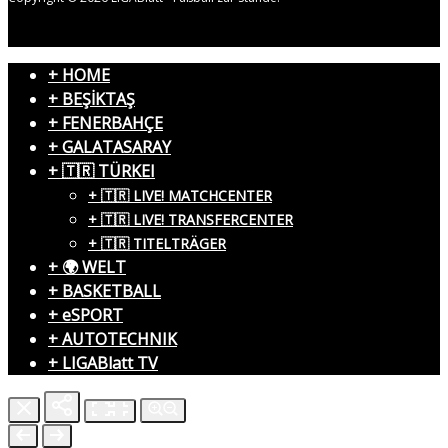
+ HOME
+ BEŞİKTAŞ
+ FENERBAHÇE
+ GALATASARAY
+ 🇹🇷 TÜRKEI
+ 🇹🇷 LIVE! MATCHCENTER
+ 🇹🇷 LIVE! TRANSFERCENTER
+ 🇹🇷 TITELTRÄGER
+ 🌍 WELT
+ BASKETBALL
+ eSPORT
+ AUTOTECHNIK
+ LIGABlatt TV